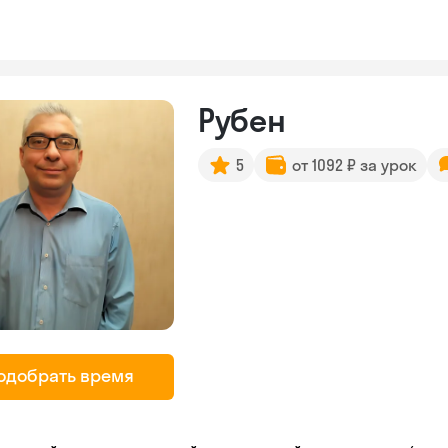
Рубен
5
от 1092 ₽ за урок
одобрать время