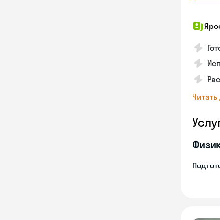
Яро
Гот
Исп
Рас
Читать
Услу
Физи
Подгото