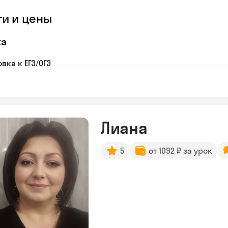
ги и цены
ка
вка к ЕГЭ/ОГЭ
Лиана
5
от 1092 ₽ за урок