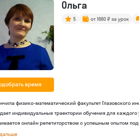
Ольга
5
от 1880 ₽ за урок
одобрать время
нчила физико-математический факультет Глазовского ин
дает индивидуальные траектории обучения для каждого
нимается онлайн репетиторством с успешным опытом под
 дальше