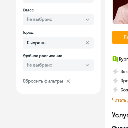
Класс
Не выбрано
Город
П
Удобное расписание
Кур
Не выбрано
Зак
Орг
Сбросить фильтры
Со
Читать
Услу
Физи