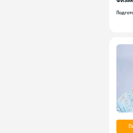
Подгото
П