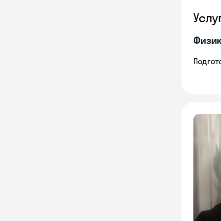
Услу
Физи
Подгото