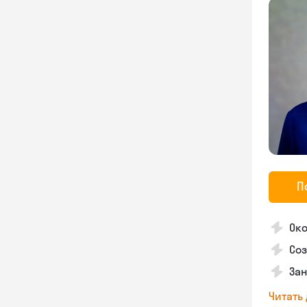
П
Око
Соз
За
Читать