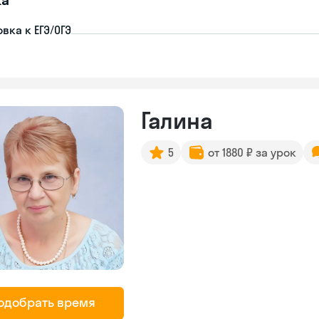
вка к ЕГЭ/ОГЭ
Галина
5
от 1880 ₽ за урок
одобрать время