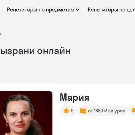
Репетиторы по предметам
Репетиторы по це
ь
Сызрани онлайн
Мария
5
от 1880 ₽ за урок