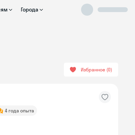
лям
Города
Избранное
0
4 года опыта