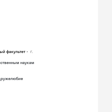
•
г.
ый факультет
ественным наукам
 дружелюбие