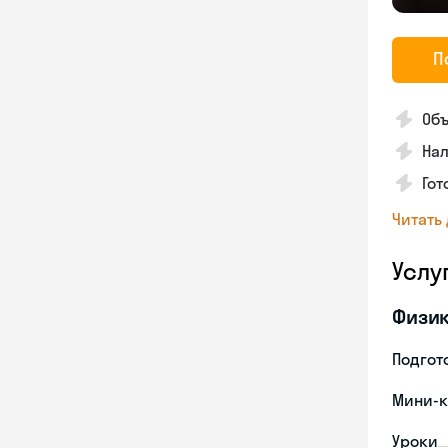
П
Объ
Нал
Гот
Читать
Услу
Физи
Подгото
Мини-к
Уроки