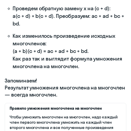
Проведем обратную замену x на (c + d):
a(c + d) + b(c + d). Преобразуем: ac + ad + bc +
bd.
Как изменилось произведение исходных
многочленов:
(a + b)(c + d) = ac + ad + bc + bd.
Как раз так и выглядит формула умножения
многочлена на многочлен.
Запоминаем!
Результат умножения многочлена на многочлен
— всегда многочлен.
Правило умножения многочлена на многочлен
Чтобы умножить многочлен на многочлен, надо каждый
член первого многочлена умножить на каждый член
второго многочлена и все полученные произведения