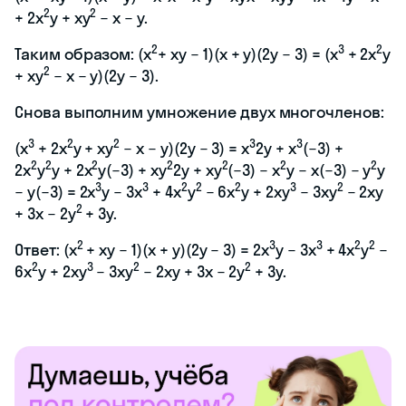
2
2
+ 2x
y + xy
− x − y.
2
3
2
Таким образом: (x
+ xy − 1)(x + y)(2y − 3) = (x
+ 2x
y
2
+ xy
− x − y)(2y − 3).
Снова выполним умножение двух многочленов:
3
2
2
3
3
(x
+ 2x
y + xy
− x − y)(2y − 3) = x
2y + x
(−3) +
2
2
2
2
2
2
2
2x
y
y + 2x
y(−3) + xy
2y + xy
(−3) − x
y − x(−3) − y
y
3
3
2
2
2
3
2
− y(−3) = 2x
y − 3x
+ 4x
y
− 6x
y + 2xy
− 3xy
− 2xy
2
+ 3x − 2y
+ 3y.
2
3
3
2
2
Ответ: (x
+ xy − 1)(x + y)(2y − 3) = 2x
y − 3x
+ 4x
y
−
2
3
2
2
6x
y + 2xy
− 3xy
− 2xy + 3x − 2y
+ 3y.