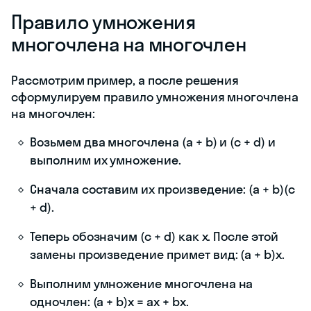
Правило умножения
многочлена на многочлен
Рассмотрим пример, а после решения
сформулируем правило умножения многочлена
на многочлен:
Возьмем два многочлена (a + b) и (c + d) и
выполним их умножение.
Сначала составим их произведение: (a + b)(c
+ d).
Теперь обозначим (c + d) как x. После этой
замены произведение примет вид: (a + b)x.
Выполним умножение многочлена на
одночлен: (a + b)x = ax + bx.