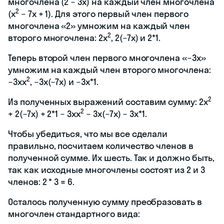
многочлена (2 − 3x) на каждый член многочлена
2
(x
− 7x + 1). Для этого первый член первого
многочлена «2» умножим на каждый член
2
второго многочлена: 2x
, 2(−7x) и 2*1.
Теперь второй член первого многочлена «−3x»
умножим на каждый член второго многочлена:
2
−3xx
, −3x(−7x) и −3x*1.
2
Из полученных выражений составим сумму: 2x
2
+ 2(−7x) + 2*1 − 3xx
− 3x(−7x) − 3x*1.
Чтобы убедиться, что мы все сделали
правильно, посчитаем количество членов в
полученной сумме. Их шесть. Так и должно быть,
так как исходные многочлены состоят из 2 и 3
членов: 2 * 3 = 6.
Осталось полученную сумму преобразовать в
многочлен стандартного вида: