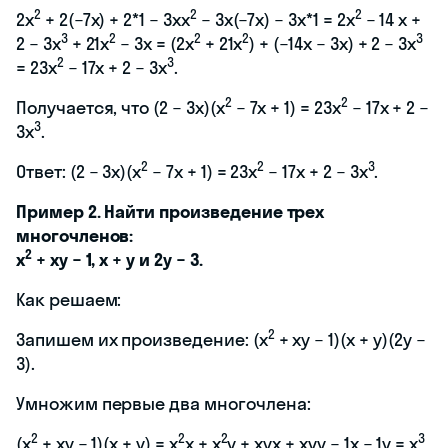
2
2
2
2x
+ 2(−7x) + 2*1 − 3xx
− 3x(−7x) − 3x*1 = 2x
− 14 x +
3
2
2
2
3
2 − 3x
+ 21x
− 3x = (2x
+ 21x
) + (−14x − 3x) + 2 − 3x
2
3
= 23x
− 17x + 2 − 3x
.
2
2
Получается, что (2 − 3x)(x
− 7x + 1) = 23x
− 17x + 2 −
3
3x
.
2
2
3
Ответ: (2 − 3x)(x
− 7x + 1) = 23x
− 17x + 2 − 3x
.
Пример 2. Найти произведение трех
многочленов:
2
x
+ xy − 1, x + y и 2y − 3.
Как решаем:
2
Запишем их произведение: (x
+ xy − 1)(x + y)(2y −
3).
Умножим первые два многочлена:
2
2
2
3
(x
+ xy − 1)(x + y) = x
x + x
y + xyx + xyy − 1x − 1y = x