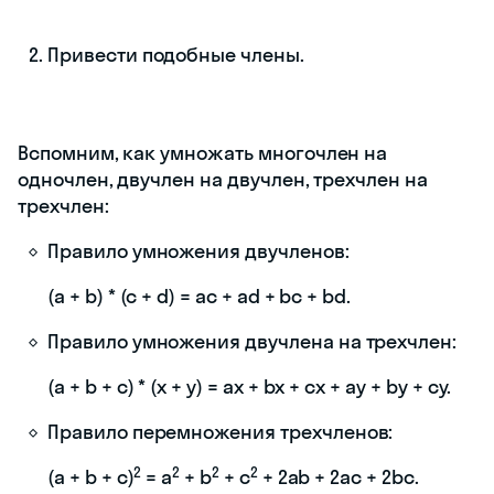
Привести подобные члены.
Вспомним, как умножать многочлен на
одночлен, двучлен на двучлен, трехчлен на
трехчлен:
Правило умножения двучленов:
(a + b) * (c + d) = ac + ad + bc + bd.
Правило умножения двучлена на трехчлен:
(a + b + c) * (x + y) = ax + bx + cx + ay + by + cy.
Правило перемножения трехчленов:
2
2
2
2
(a + b + c)
= a
+ b
+ c
+ 2ab + 2ac + 2bc.