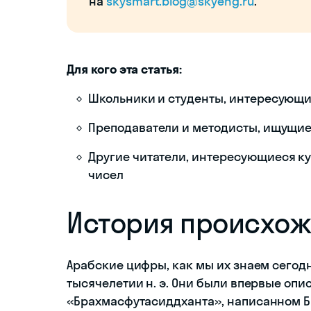
на
skysmart.blog@skyeng.ru
.
Для кого эта статья:
Школьники и студенты, интересующи
Преподаватели и методисты, ищущие
Другие читатели, интересующиеся к
чисел
История происхо
Арабские цифры, как мы их знаем сегодн
тысячелетии н. э. Они были впервые оп
«Брахмасфутасиддханта», написанном Бр