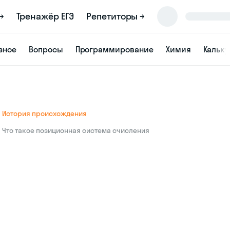
→
Тренажёр ЕГЭ
Репетиторы →
зное
Вопросы
Программирование
Химия
Кальк
История происхождения
Что такое позиционная система счисления