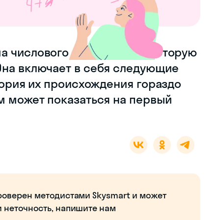
а числового обозначения, которую
Она включает в себя следующие
 9. История их происхождения гораздо
м может показаться на первый
роверен методистами Skysmart и может
и неточность, напишите нам