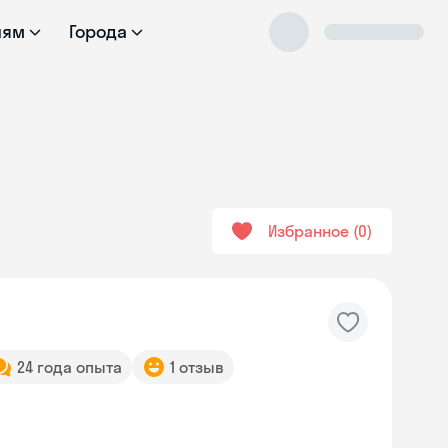
лям
Города
Избранное
0
24 года опыта
1 отзыв