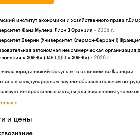
мский институт экономики и хозяйственного права г.Си
•
2005 г.
верситет Жана Мулена, Лион 3 Франция
верситет Оверни (Университет Клермон-Ферран 1) Франци
азовательная автономная некоммерческая организация 
•
2026 г.
зования «СКАЕНГ» (ОАНО ДПО «СКАЕНГ»)
ончила юридический факультет с отличием во Франции
ботала в международном научно-образовательном сотруд
ользует интерактивные методы для вовлечения учеников
 дальше
ги и цены
ствознание