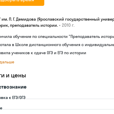
У им. П. Г. Демидова (Ярославский государственный униве
•
2010 г.
орик, преподаватель истории.
нчила обучение по специальности "Преподаватель истор
ботала в Школе дистанционного обучения с индивидуаль
овила учеников к сдаче ОГЭ и ЕГЭ по истории
 дальше
ги и цены
ствознание
вка к ЕГЭ/ОГЭ
пе