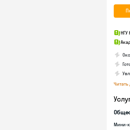
П
НГУ
Ака
Ок
Гот
Увл
Читать
Услу
Обще
Мини-к