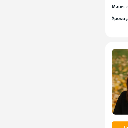
Мини-к
Уроки 
П