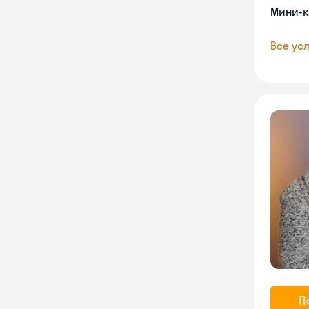
Мини-к
Все усл
П