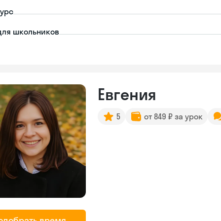
урс
для школьников
Евгения
5
от 849 ₽ за урок
одобрать время