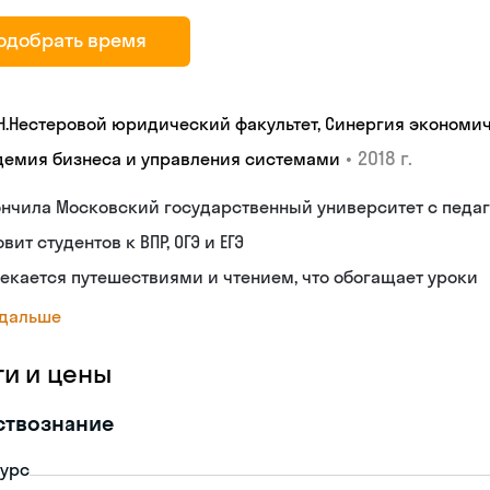
одобрать время
 Н.Нестеровой юридический факультет, Синергия экономи
•
2018 г.
демия бизнеса и управления системами
ончила Московский государственный университет с педа
овит студентов к ВПР, ОГЭ и ЕГЭ
екается путешествиями и чтением, что обогащает уроки
 дальше
ги и цены
ствознание
урс