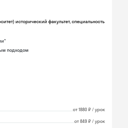
рситет) исторический факультет, специальность
ии"
ным подходом
от 1880 ₽ / урок
от 849 ₽ / урок