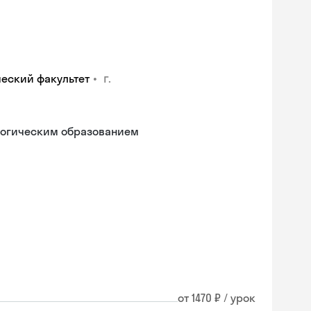
•
г.
ческий факультет
гогическим образованием
Skysmart Chat
от 1470 ₽ / урок
online