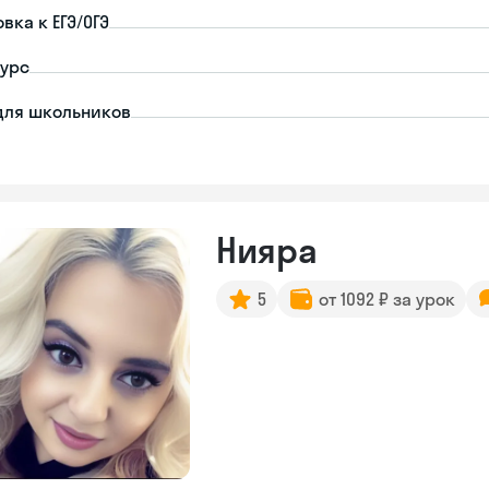
вка к ЕГЭ/ОГЭ
урс
для школьников
Нияра
5
от 1092 ₽ за урок