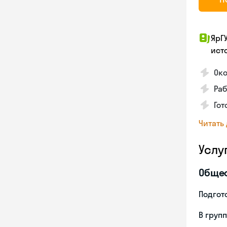
ЯрГ
ист
Око
Ра
Гот
Читать
Услу
Обще
Подгото
В груп