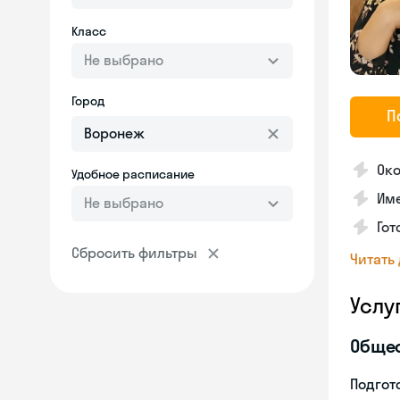
Класс
Не выбрано
Город
П
Око
Удобное расписание
Им
Не выбрано
Гот
Сбросить фильтры
Читать
Услу
Обще
Подгото