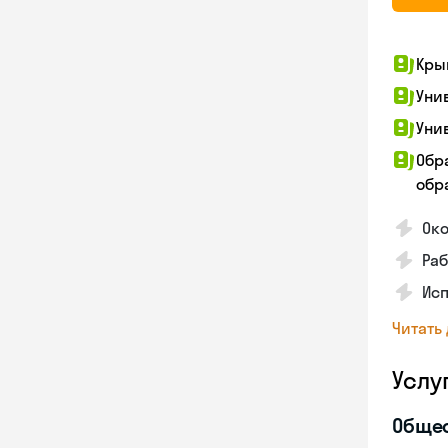
Кры
Уни
Уни
Обр
обра
Ок
Ра
Исп
Читать
Услу
Обще