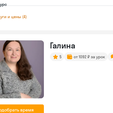
урс
уги и цены (4)
Галина
5
от 1092 ₽ за урок
одобрать время