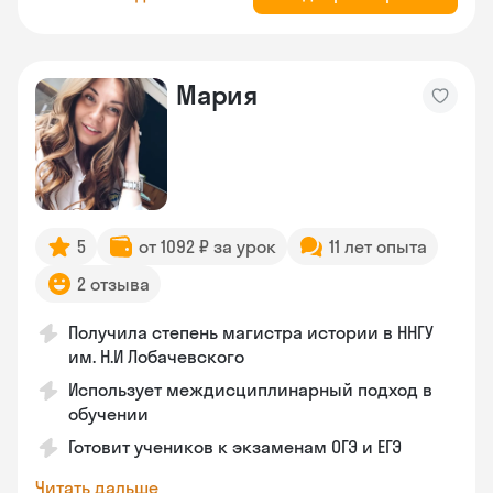
Мария
5
от 1092 ₽ за урок
11 лет опыта
2 отзыва
Получила степень магистра истории в ННГУ
им. Н.И Лобачевского
Использует междисциплинарный подход в
обучении
Готовит учеников к экзаменам ОГЭ и ЕГЭ
Читать дальше