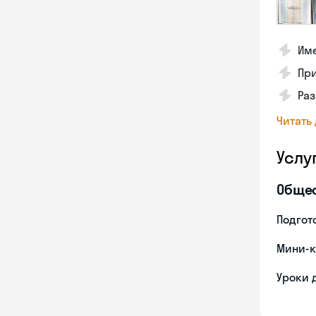
Име
Пр
Ра
Читать
Услу
Обще
Подгото
Мини-к
Уроки 