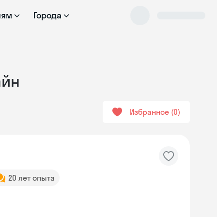
лям
Города
айн
Избранное
0
20 лет опыта