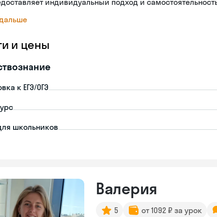
доставляет индивидуальный подход и самостоятельность
 дальше
ги и цены
ствознание
вка к ЕГЭ/ОГЭ
урс
для школьников
Валерия
5
от 1092 ₽ за урок