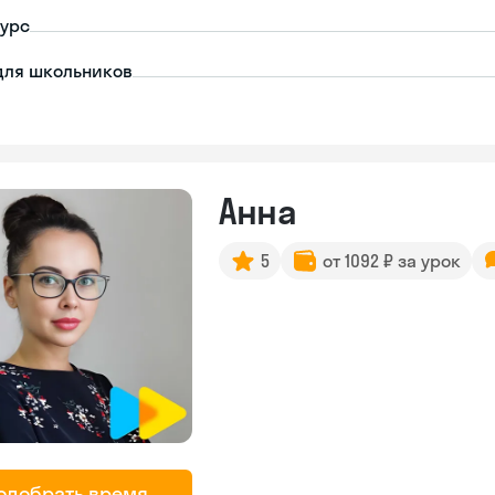
урс
для школьников
Анна
5
от 1092 ₽ за урок
одобрать время