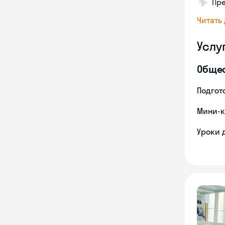
Пре
Читать
Услу
Обще
Подгото
Мини-к
Уроки 