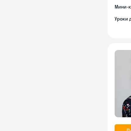
Мини-к
Уроки 
П