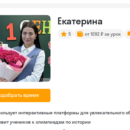
Екатерина
5
от 1092 ₽ за урок
одобрать время
ользует интерактивные платформы для увлекательного о
овит учеников к олимпиадам по истории