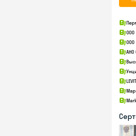
Пер
ООО
ООО
АНО
Выс
Унц
LEVI
Мар
Mark
Серт