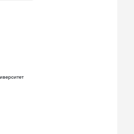
иверситет
Skysmart Chat
online