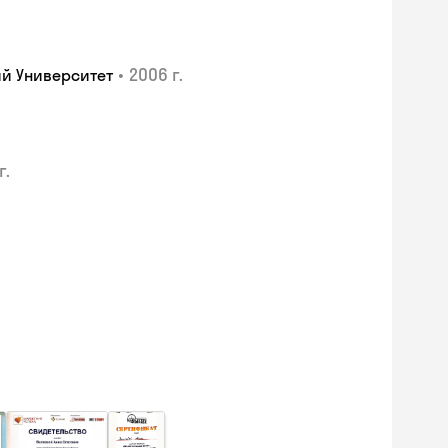
•
2006 г.
й Университет
г.