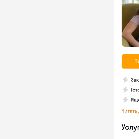
П
За
Гот
Ищ
Читать
Услу