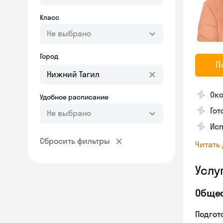
Класс
Не выбрано
Город
П
Ок
Удобное расписание
Гот
Не выбрано
Ис
Сбросить фильтры
Читать
Услу
Обще
Подгото