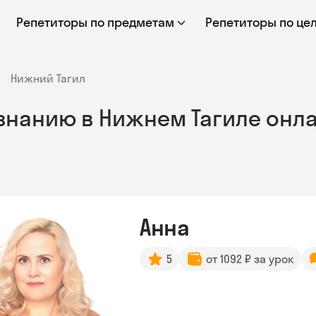
Репетиторы по предметам
Репетиторы по це
Нижний Тагил
знанию в Нижнем Тагиле онл
Анна
5
от 1092 ₽ за урок