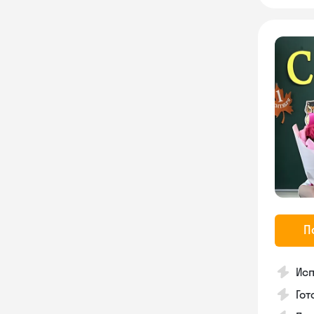
П
Исп
Гот