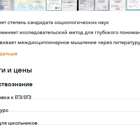
ет степень кандидата социологических наук
именяет исследовательский метод для глубокого понима
звивает междисциплинарное мышление через литературу
 дальше
ги и цены
ствознание
вка к ЕГЭ/ОГЭ
урс
для школьников