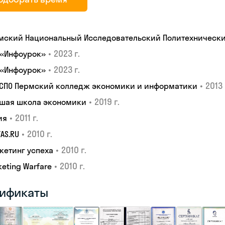
мский Национальный Исследовательский Политехнически
•
2023 г.
 «Инфоурок»
•
2023 г.
 «Инфоурок»
•
2013 
 СПО Пермский колледж экономики и информатики
•
2019 г.
шая школа экономики
•
2011 г.
ия
•
2010 г.
TAS.RU
•
2010 г.
кетинг успеха
•
2010 г.
eting Warfare
ификаты