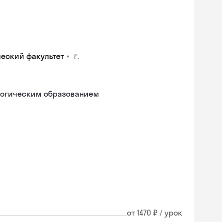
•
г.
ческий факультет
гогическим образованием
Skysmart Chat
от 1470 ₽ / урок
online