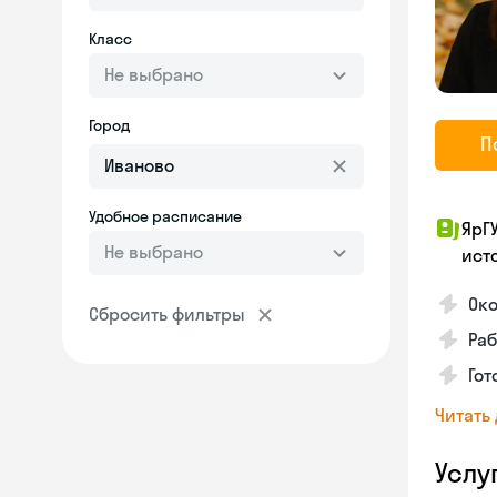
Класс
Не выбрано
Город
П
Удобное расписание
ЯрГ
Не выбрано
ист
Око
Сбросить фильтры
Ра
Гот
Читать
Услу