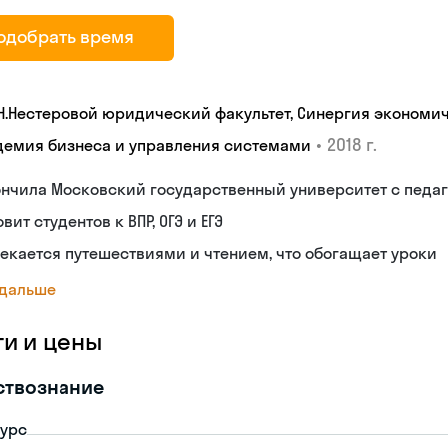
одобрать время
 Н.Нестеровой юридический факультет, Синергия экономи
•
2018 г.
демия бизнеса и управления системами
ончила Московский государственный университет с педа
овит студентов к ВПР, ОГЭ и ЕГЭ
екается путешествиями и чтением, что обогащает уроки
 дальше
ги и цены
ствознание
урс