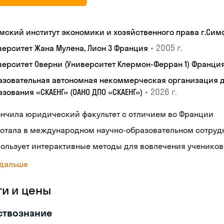
мский институт экономики и хозяйственного права г.Си
•
2005 г.
верситет Жана Мулена, Лион 3 Франция
верситет Оверни (Университет Клермон-Ферран 1) Франци
азовательная автономная некоммерческая организация 
•
2026 г.
зования «СКАЕНГ» (ОАНО ДПО «СКАЕНГ»)
ончила юридический факультет с отличием во Франции
ботала в международном научно-образовательном сотруд
ользует интерактивные методы для вовлечения учеников
 дальше
ги и цены
ствознание