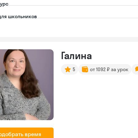
урс
для школьников
Галина
5
от 1092 ₽ за урок
одобрать время