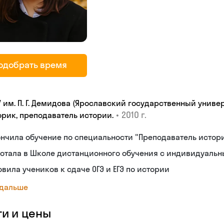
одобрать время
У им. П. Г. Демидова (Ярославский государственный униве
•
2010 г.
орик, преподаватель истории.
нчила обучение по специальности "Преподаватель истор
ботала в Школе дистанционного обучения с индивидуаль
овила учеников к сдаче ОГЭ и ЕГЭ по истории
 дальше
ги и цены