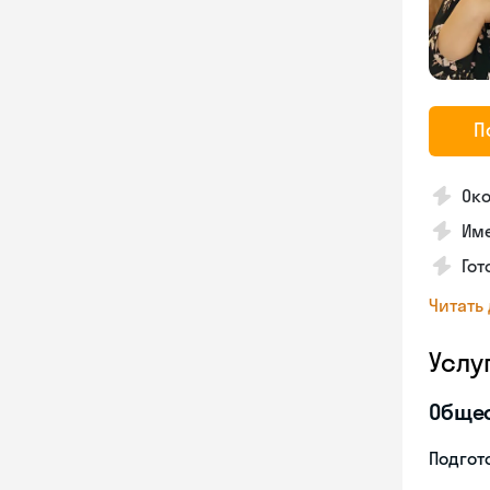
П
Око
Им
Гот
Читать
Услу
Обще
Подгото