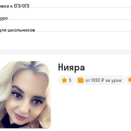
вка к ЕГЭ/ОГЭ
урс
для школьников
Нияра
5
от 1092 ₽ за урок