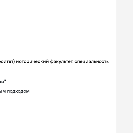
рситет) исторический факультет, специальность
ии"
ным подходом