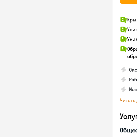
Кры
Уни
Уни
Обр
обра
Ок
Ра
Исп
Читать
Услу
Обще