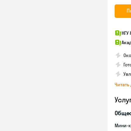
П
НГУ
Ака
Ок
Гот
Увл
Читать
Услу
Обще
Мини-к