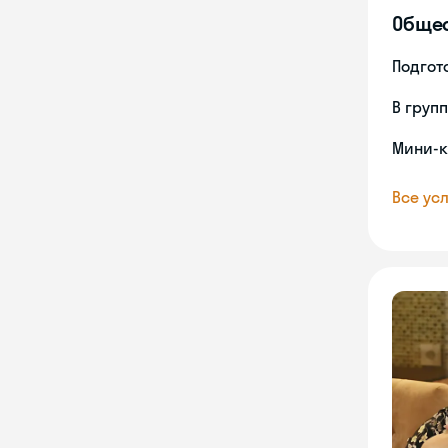
Обще
Подгото
В груп
Мини-к
Все усл