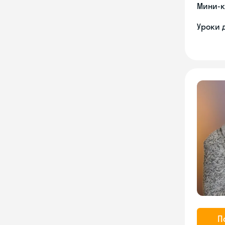
Мини-к
Уроки 
П