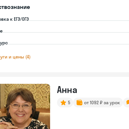
ствознание
вка к ЕГЭ/ОГЭ
пе
урс
уги и цены (4)
Анна
5
от 1092 ₽ за урок