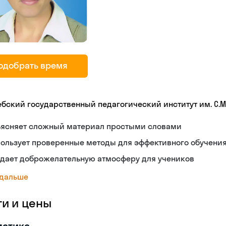
одобрать время
ебский государственный педагогический институт им. С.М
ъясняет сложный материал простыми словами
ользует проверенные методы для эффективного обучени
здает доброжелательную атмосферу для учеников
 дальше
ги и цены
матика