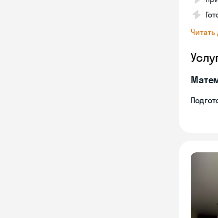
Гот
Читать
Услу
Мате
Подгото