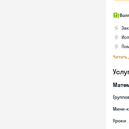
Вол
Зак
Ис
Пом
Читать
Услу
Мате
Группо
Мини-к
Уроки