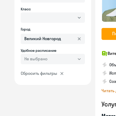
Класс
Город
П
Удобное расписание
Вит
Не выбрано
Об
Исп
Сбросить фильтры
Со
Читать
Услу
Мате