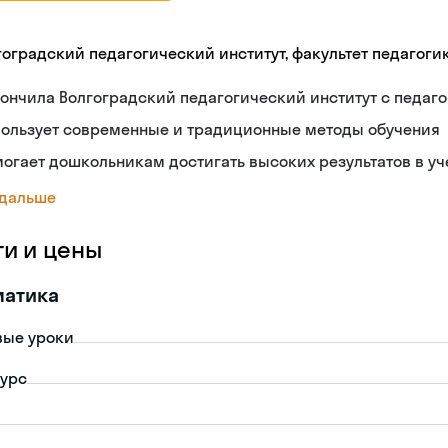
гоградский педагогический институт, факультет педагоги
ончила Волгоградский педагогический институт с педа
пользует современные и традиционные методы обучения
огает дошкольникам достигать высоких результатов в уч
 дальше
ги и цены
матика
вые уроки
урс