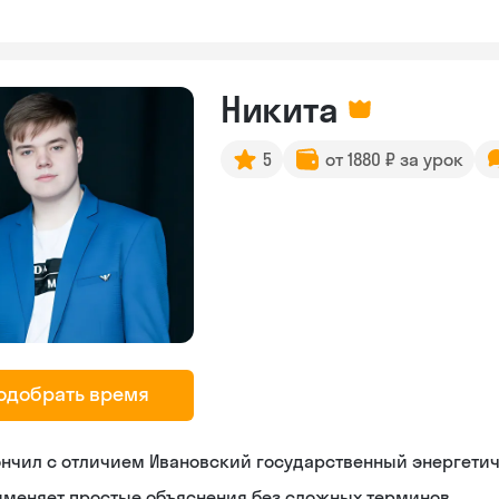
Никита
5
от 1880 ₽ за урок
одобрать время
нчил с отличием Ивановский государственный энергети
именяет простые объяснения без сложных терминов