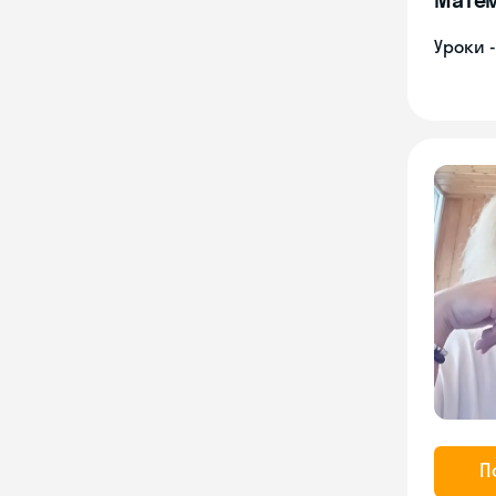
Уроки 
П