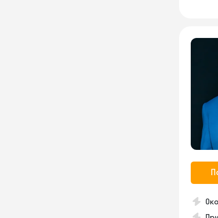
П
Око
Пр