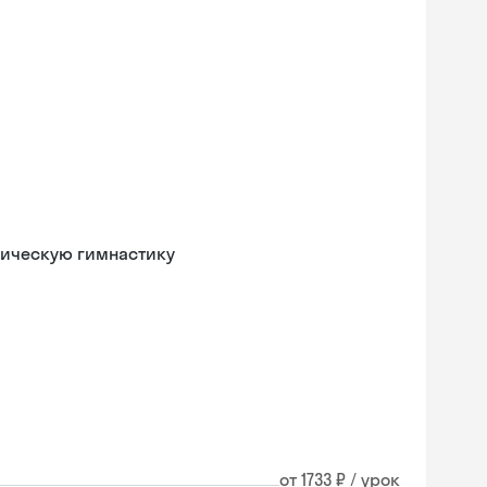
мическую гимнастику
от 1733 ₽ / урок