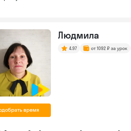
Людмила
4.97
от 1092 ₽ за урок
одобрать время