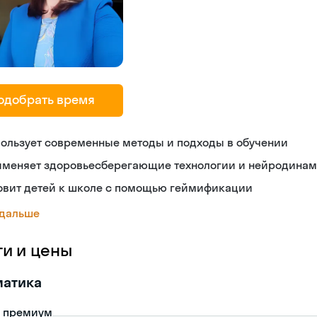
одобрать время
ользует современные методы и подходы в обучении
именяет здоровьесберегающие технологии и нейродина
товит детей к школе с помощью геймификации
 дальше
ги и цены
матика
- премиум