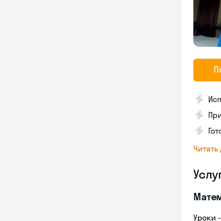
П
Исп
Пр
Го
Читать
Услу
Мате
Уроки 