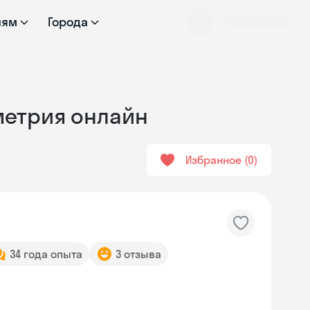
лям
Города
метрия онлайн
Избранное
0
34 года опыта
3 отзыва