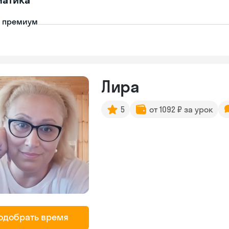
- премиум
Лира
5
от 1092 ₽ за урок
одобрать время