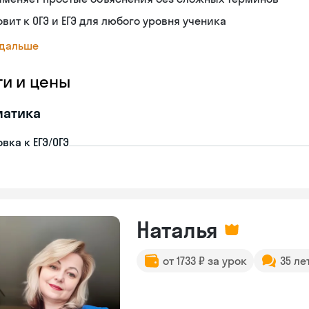
овит к ОГЭ и ЕГЭ для любого уровня ученика
 дальше
ги и цены
матика
вка к ЕГЭ/ОГЭ
Наталья
от 1733 ₽ за урок
35 ле