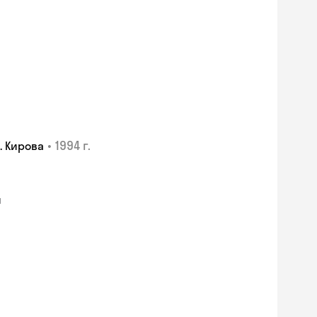
•
1994 г.
. Кирова
я