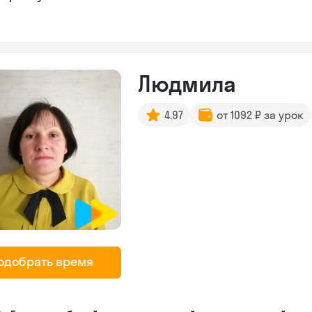
Людмила
4.97
от 1092 ₽ за урок
одобрать время