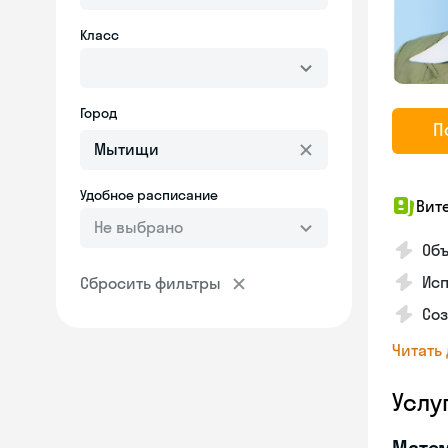
Класс
Город
П
Удобное расписание
Вит
Не выбрано
Об
Исп
Сбросить фильтры
Со
Читать
Услу
Мате