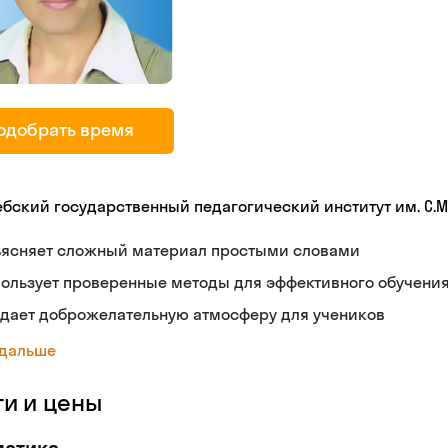
одобрать время
ебский государственный педагогический институт им. С.М
ъясняет сложный материал простыми словами
ользует проверенные методы для эффективного обучени
здает доброжелательную атмосферу для учеников
 дальше
ги и цены
матика