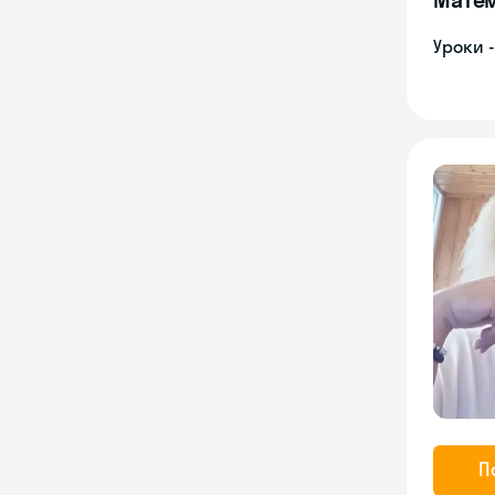
Уроки 
П