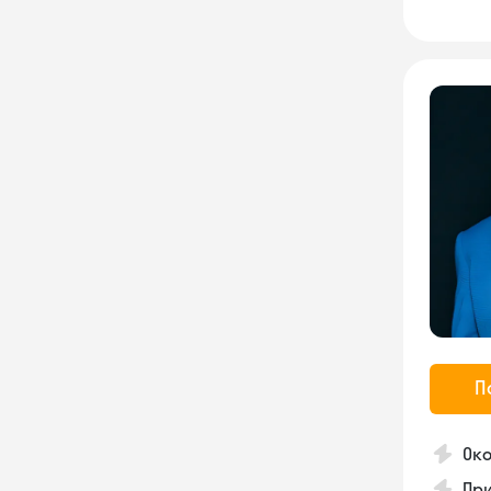
П
Око
Пр