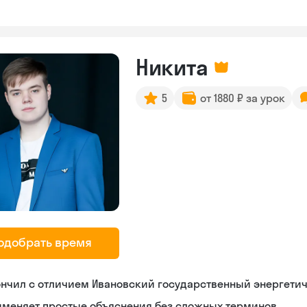
Никита
5
от 1880 ₽ за урок
одобрать время
нчил с отличием Ивановский государственный энергети
именяет простые объяснения без сложных терминов