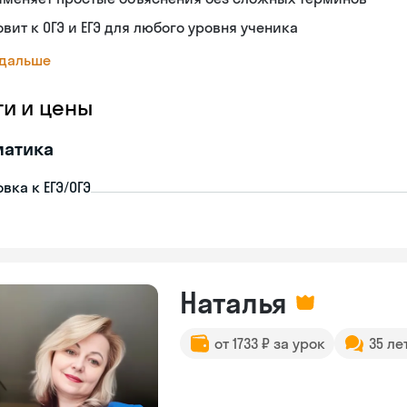
овит к ОГЭ и ЕГЭ для любого уровня ученика
 дальше
ги и цены
матика
вка к ЕГЭ/ОГЭ
Наталья
от 1733 ₽ за урок
35 ле