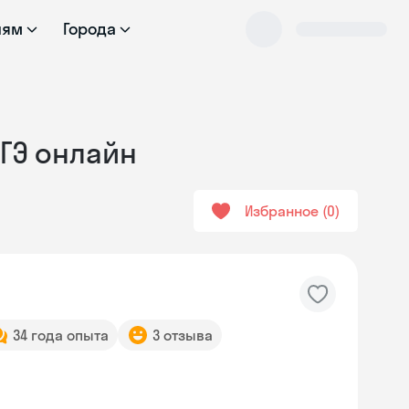
лям
Города
ОГЭ онлайн
Избранное
0
34 года опыта
3 отзыва