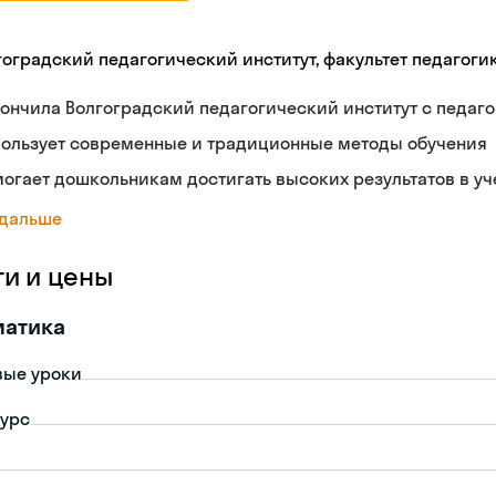
гоградский педагогический институт, факультет педагоги
ончила Волгоградский педагогический институт с педа
пользует современные и традиционные методы обучения
огает дошкольникам достигать высоких результатов в уч
 дальше
ги и цены
матика
вые уроки
урс