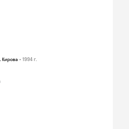
•
1994 г.
. Кирова
я