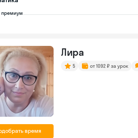
- премиум
Лира
5
от 1092 ₽ за урок
одобрать время