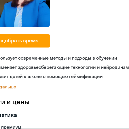
одобрать время
ользует современные методы и подходы в обучении
именяет здоровьесберегающие технологии и нейродина
товит детей к школе с помощью геймификации
 дальше
ги и цены
матика
- премиум