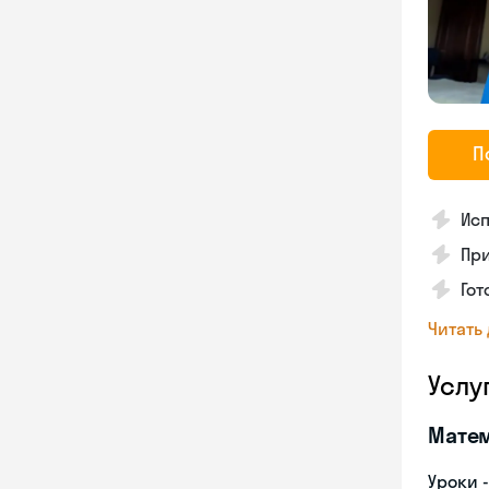
П
Исп
Пр
Го
Читать
Услу
Мате
Уроки 