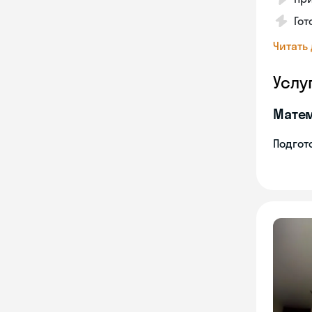
Гот
Читать
Услу
Мате
Подгото