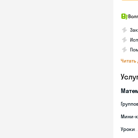
Вол
Зак
Ис
Пом
Читать
Услу
Мате
Группо
Мини-к
Уроки