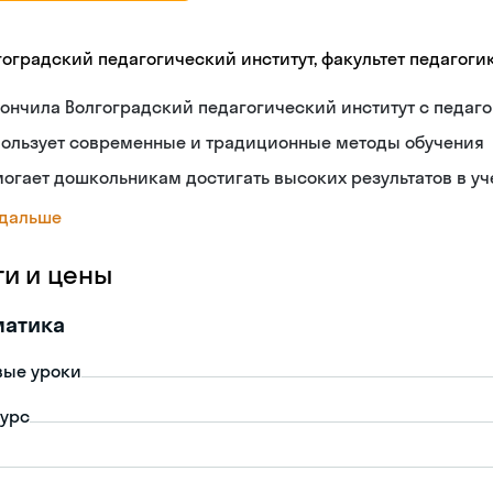
гоградский педагогический институт, факультет педагоги
ончила Волгоградский педагогический институт с педа
пользует современные и традиционные методы обучения
огает дошкольникам достигать высоких результатов в уч
 дальше
ги и цены
матика
вые уроки
урс