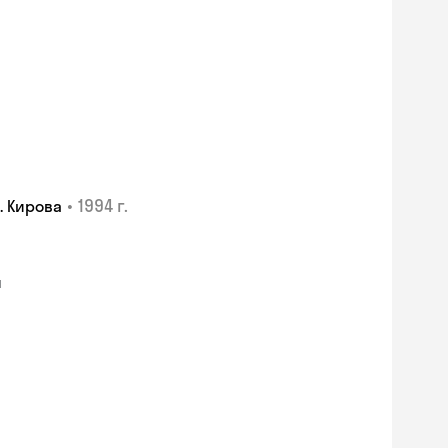
•
1994 г.
. Кирова
я