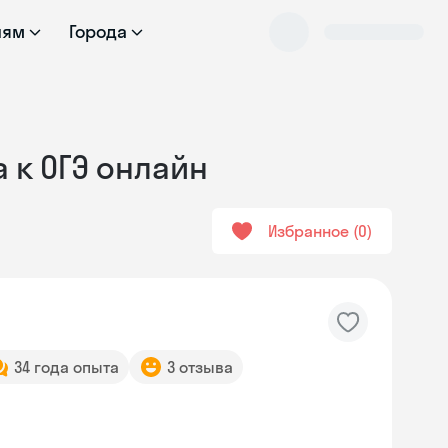
лям
Города
 к ОГЭ онлайн
Избранное
0
34 года опыта
3 отзыва