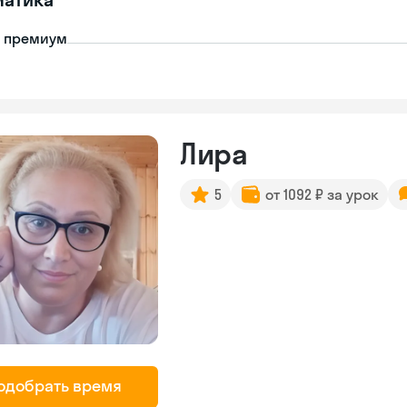
- премиум
Лира
5
от 1092 ₽ за урок
одобрать время