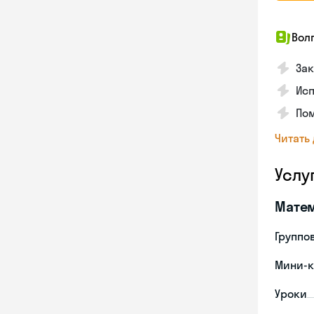
Вол
Зак
Ис
Пом
Читать
Услу
Мате
Группо
Мини-к
Уроки