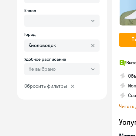
Класс
Город
П
Удобное расписание
Вит
Не выбрано
Об
Исп
Сбросить фильтры
Со
Читать
Услу
Мате