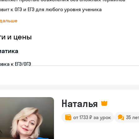
овит к ОГЭ и ЕГЭ для любого уровня ученика
 дальше
ги и цены
матика
вка к ЕГЭ/ОГЭ
Наталья
от 1733 ₽ за урок
35 ле