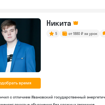
Никита
5
от 1880 ₽ за урок
одобрать время
нчил с отличием Ивановский государственный энергети
именяет простые объяснения без сложных терминов