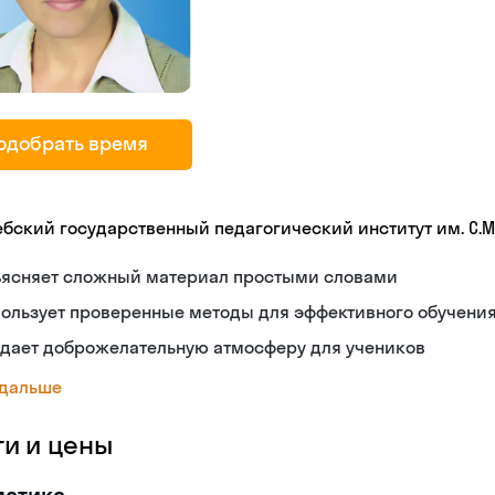
одобрать время
ебский государственный педагогический институт им. С.М
ъясняет сложный материал простыми словами
ользует проверенные методы для эффективного обучени
здает доброжелательную атмосферу для учеников
 дальше
ги и цены
матика