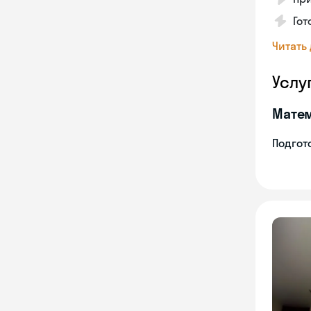
Гот
Читать
Услу
Мате
Подгото