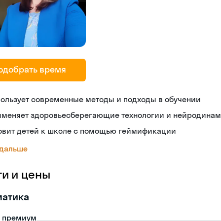
одобрать время
ользует современные методы и подходы в обучении
именяет здоровьесберегающие технологии и нейродина
товит детей к школе с помощью геймификации
 дальше
ги и цены
матика
- премиум