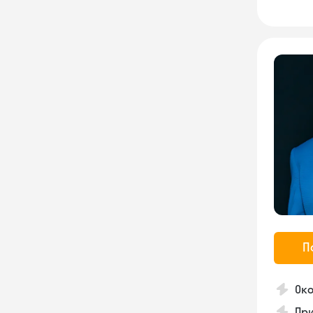
П
Око
Пр