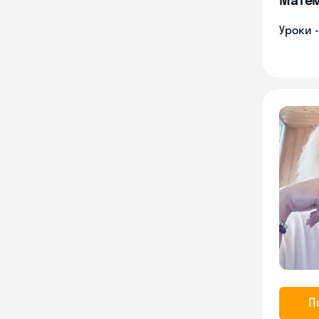
Уроки 
П