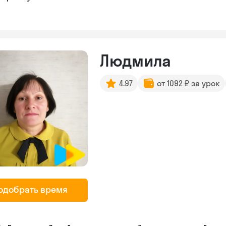
Людмила
4.97
от 1092 ₽ за урок
одобрать время