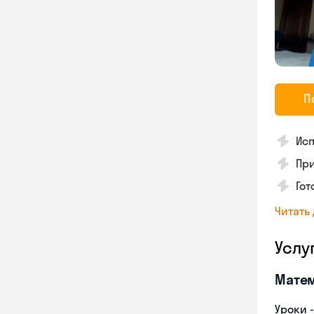
П
Исп
Пр
Го
Читать
Услу
Мате
Уроки 