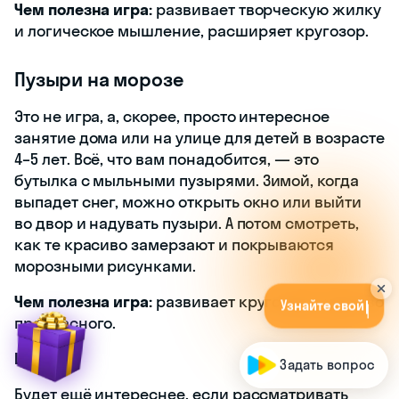
Чем полезна игра:
развивает творческую жилку
и логическое мышление, расширяет кругозор.
Пузыри на морозе
Это не игра, а, скорее, просто интересное
занятие дома или на улице для детей в возрасте
4–5 лет. Всё, что вам понадобится, — это
бутылка с мыльными пузырями. Зимой, когда
выпадет снег, можно открыть окно или выйти
во двор и надувать пузыри. А потом смотреть,
как те красиво замерзают и покрываются
морозными рисунками.
У
з
н
а
й
т
е
с
в
о
й
у
р
о
в
е
н
ь
з
н
а
н
и
й
б
е
с
п
л
а
т
н
о
!
Чем полезна игра:
развивает кругозор и чувство
|
прекрасного.
Level up
Задать вопрос
Будет ещё интереснее, если рассматривать