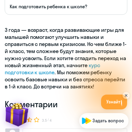
Как подготовить ребенка к школе?
3 года — возраст, когда развивающие игры для
малышей помогают улучшить навыки и
справиться с первым кризисом. Но чем ближе 1-
й класс, тем сложнее будут знания, которые
нужно усвоить. Если хотите сгладить переход на
новый жизненный этап, начните
курс
подготовки к школе
. Мы поможем ребенку
освоить базовые навыки и без стресса перейти
в 1-й класс. До встречи на занятиях!
У
з
н
а
й
т
е
с
в
о
й
у
р
о
в
е
н
ь
з
н
а
н
и
й
б
е
с
п
л
а
т
н
о
!
Комментарии
/
3.5
4
Задать вопрос