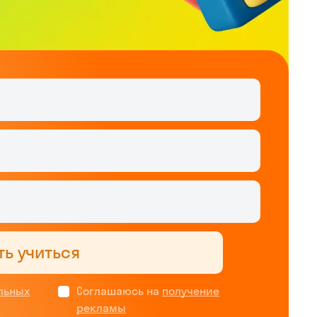
ть учиться
льных
Соглашаюсь на
получение
рекламы