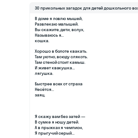
30 прикольных загадок для детей дошкольного во
В доме я ловлю мышей,
Развлекаю малышей.
Вы скажите, дети, вслух,
Называюсь я...
кошка.
Хорошо в болоте квакать.
Там уютно, всюду слякоть.
Там стеной стоит камыш.
И живет квакушка...
лягушка.
Быстрее всех от страха
Несётся…
заяц.
Я скажу вам без затей —
В сумке я ношу детей.
А в прыжках я чемпион,
Я прыгучий серый...