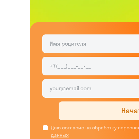
Нача
Даю согласие на обработку
персона
данных