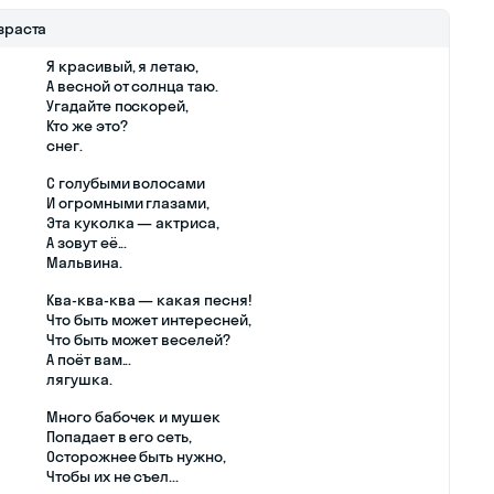
зраста
Я красивый, я летаю,
А весной от солнца таю.
Угадайте поскорей,
Кто же это?
снег.
С голубыми волосами
И огромными глазами,
Эта куколка — актриса,
А зовут её...
Мальвина.
Ква-ква-ква — какая песня!
Что быть может интересней,
Что быть может веселей?
А поёт вам...
лягушка.
Много бабочек и мушек
Попадает в его сеть,
Осторожнее быть нужно,
Чтобы их не съел...