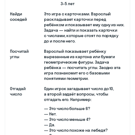
3–5 лет
Найди
Это игра с карточками. Взрослый
соседей
раскладывает карточки перед
ребёнком и показывает ему одну из них.
Задача — найти и показать карточки
с числами, которые стоят по порядку
до и после него.
Посчитай
Взрослый показывает ребёнку
углы
вырезанные из картона или бумаги
геометрические фигуры. Задача
ребёнка — посчитать углы. Заодно эта
игра познакомит его с базовыми
понятиями геометрии.
Отгадай
Один игрок загадывает число до 10,
число
а второй задаёт вопросы, чтобы
отгадать его. Например:
— Это число больше 6?
— Нет.
— Это число меньше 4?
— Да.
— Это число похоже на лебедя?