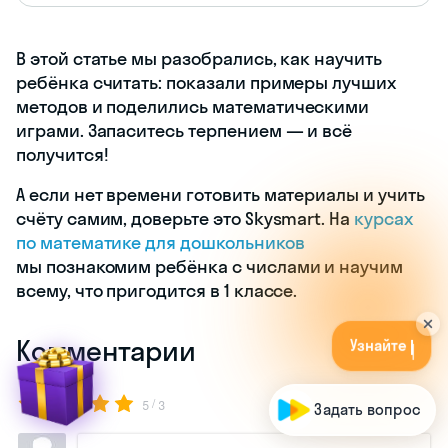
В этой статье мы разобрались, как научить
ребёнка считать: показали примеры лучших
методов и поделились математическими
играми. Запаситесь терпением — и всё
получится!
А если нет времени готовить материалы и учить
счёту самим, доверьте это Skysmart. На
курсах
по математике для дошкольников
мы познакомим ребёнка с числами и научим
всему, что пригодится в 1 классе.
У
з
н
а
й
т
е
с
в
о
й
у
р
о
в
е
н
ь
з
н
а
н
и
й
б
е
с
п
л
а
т
н
о
!
Комментарии
/
5
3
Задать вопрос