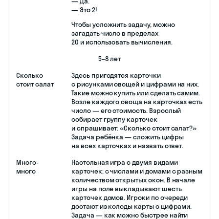
— Да.
— Это 2!
Чтобы усложнить задачу, можно
загадать число в пределах
20 и использовать вычисления.
5–8 лет
Сколько
Здесь пригодятся карточки
стоит салат
с рисунками овощей и цифрами на них.
Такие можно купить или сделать самим.
Возле каждого овоща на карточках есть
число — его стоимость. Взрослый
собирает группу карточек
и спрашивает: «Сколько стоит салат?»
Задача ребёнка — сложить цифры
на всех карточках и назвать ответ.
Много-
Настольная игра с двумя видами
много
карточек: с числами и домами с разным
количеством открытых окон. В начале
игры на поле выкладывают шесть
карточек домов. Игроки по очереди
достают из колоды карты с цифрами.
Задача — как можно быстрее найти