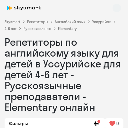
Skysmart
Репетиторы
Английский язык
Уссурийск
4-6 лет
Русскоязычные
Elementary
Репетиторы по
английскому языку для
детей в Уссурийске для
детей 4-6 лет -
Skysmart Chat
online
Русскоязычные
преподаватели -
Elementary онлайн
Фильтры
0