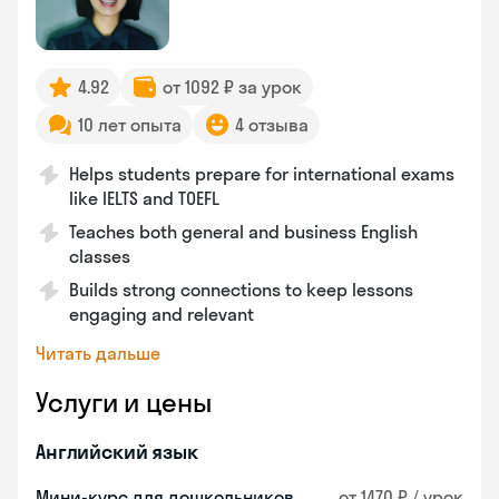
4.92
от 1092 ₽ за урок
10 лет опыта
4 отзыва
Helps students prepare for international exams
like IELTS and TOEFL
Teaches both general and business English
classes
Builds strong connections to keep lessons
engaging and relevant
Читать дальше
Услуги и цены
Английский язык
Мини-курс для дошкольников
от 1470 ₽ / урок