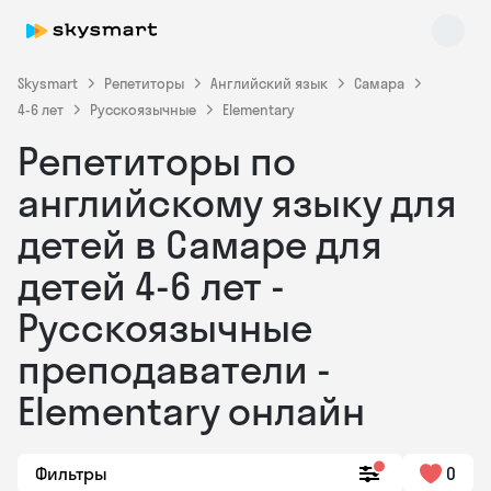
Skysmart
Репетиторы
Английский язык
Самара
4-6 лет
Русскоязычные
Elementary
Репетиторы по
английскому языку для
детей в Самаре для
детей 4-6 лет -
Skysmart Chat
online
Русскоязычные
преподаватели -
Elementary онлайн
Фильтры
0