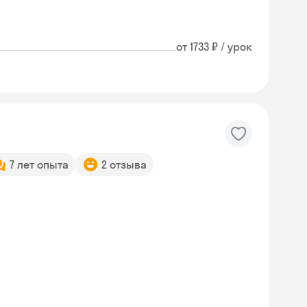
от 1733 ₽ / урок
7 лет опыта
2 отзыва
Skysmart Chat
online