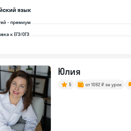
йский язык
тей - премиум
вка к ЕГЭ/ОГЭ
Юлия
5
от 1092 ₽ за урок