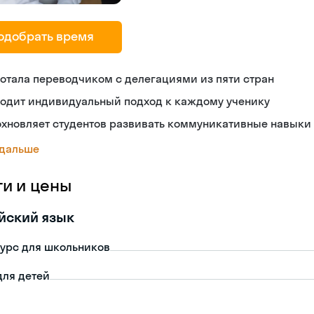
одобрать время
отала переводчиком с делегациями из пяти стран
ходит индивидуальный подход к каждому ученику
охновляет студентов развивать коммуникативные навыки
 дальше
ги и цены
йский язык
урс для школьников
для детей