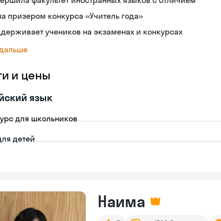
ершила факультет иностранных языков с отличием
а призером конкурса «Учитель года»
держивает учеников на экзаменах и конкурсах
 дальше
ги и цены
йский язык
урс для школьников
для детей
Наима