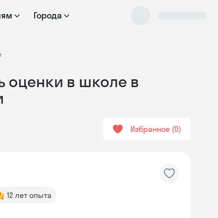
лям
Города
е
ь оценки в школе в
и
Избранное
0
12 лет опыта