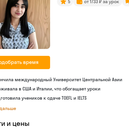
5
от 1733 ₽ за урок
одобрать время
ончила международный Университет Центральной Азии
живала в США и Италии, что обогащает уроки
готовила учеников к сдаче TOEFL и IELTS
 дальше
ги и цены