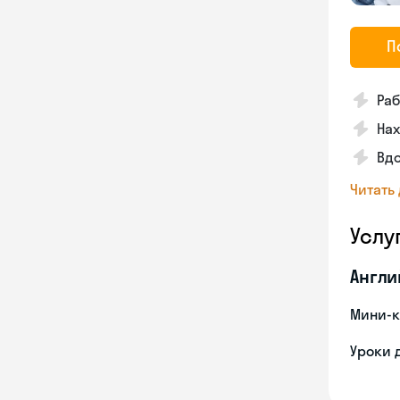
П
Раб
На
Вд
Читать
Услу
Англи
Мини-к
Уроки 