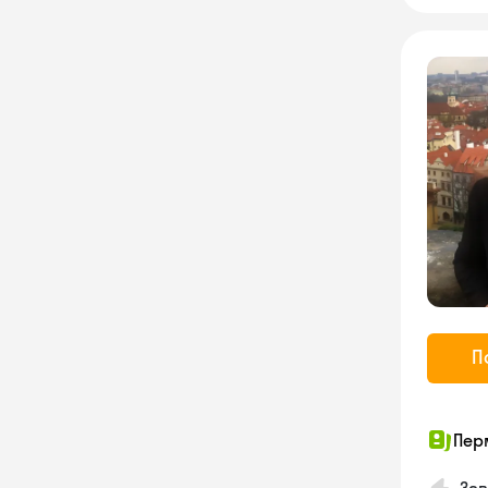
П
Пер