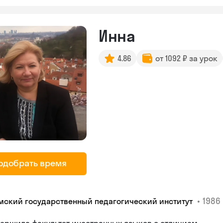
Инна
4.86
от 1092 ₽ за урок
одобрать время
•
1986 
мский государственный педагогический институт