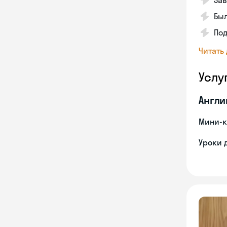
Зав
Был
Под
Читать
Услу
Англи
Мини-к
Уроки 