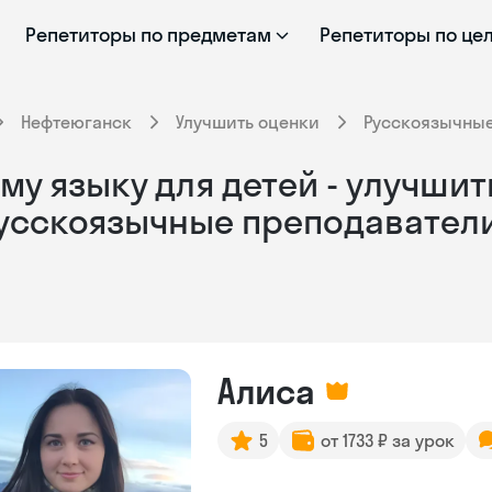
Репетиторы по предметам
Репетиторы по це
Нефтеюганск
Улучшить оценки
Русскоязычны
у языку для детей - улучшит
русскоязычные преподавател
Алиса
5
от 1733 ₽ за урок