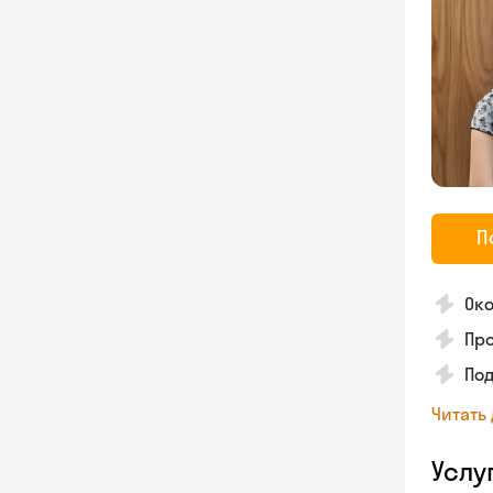
П
Ок
Про
Под
Читать
Услу