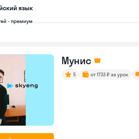
йский язык
тей - премиум
Мунис
5
от 1733 ₽ за урок