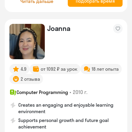
Подобрать время
Читать дальше
Joanna
4.9
от 1092 ₽ за урок
18 лет опыта
2 отзыва
•
2010 г.
Computer Programming
Creates an engaging and enjoyable learning
environment
Supports personal growth and future goal
achievement