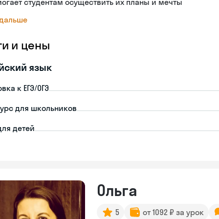
огает студентам осуществить их планы и мечты
 дальше
ги и цены
йский язык
вка к ЕГЭ/ОГЭ
урс для школьников
для детей
Ольга
5
от 1092 ₽ за урок