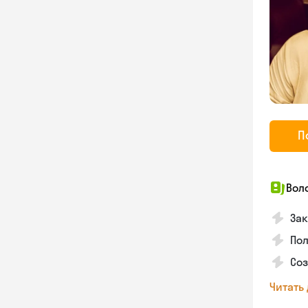
П
Вол
Зак
Пол
Со
Читать