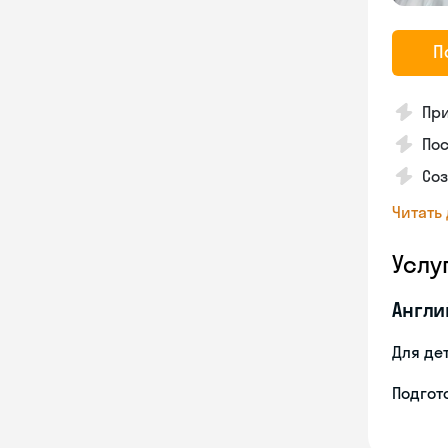
П
Пр
Пос
Со
Читать
Услу
Англи
Для де
Подгото