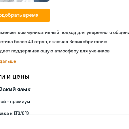
одобрать время
именяет коммуникативный подход для уверенного общен
етила более 40 стран, включая Великобританию
здает поддерживающую атмосферу для учеников
 дальше
ги и цены
йский язык
тей - премиум
вка к ЕГЭ/ОГЭ