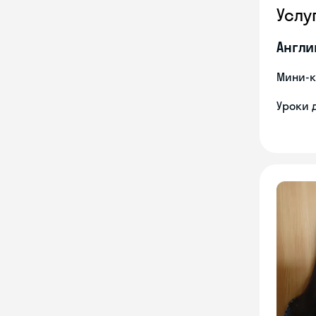
Услу
Англи
Мини-к
Уроки 