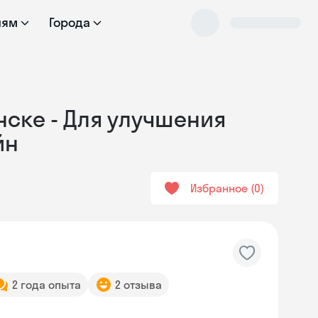
лям
Города
нске - Для улучшения
йн
Избранное
0
2 года опыта
2 отзыва