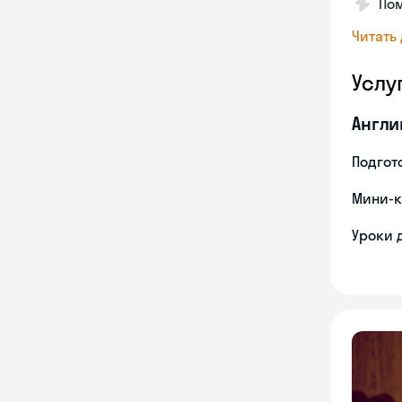
Пом
Читать
Услу
Англи
Подгото
Мини-к
Уроки 