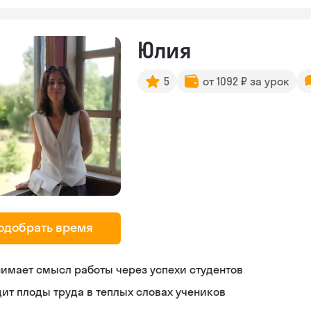
Юлия
5
от 1092 ₽ за урок
одобрать время
имает смысл работы через успехи студентов
ит плоды труда в теплых словах учеников