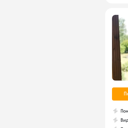
П
Пон
Вид