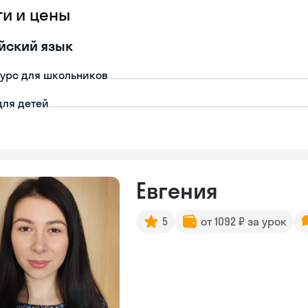
ги и цены
йский язык
урс для школьников
для детей
Евгения
5
от 1092 ₽ за урок