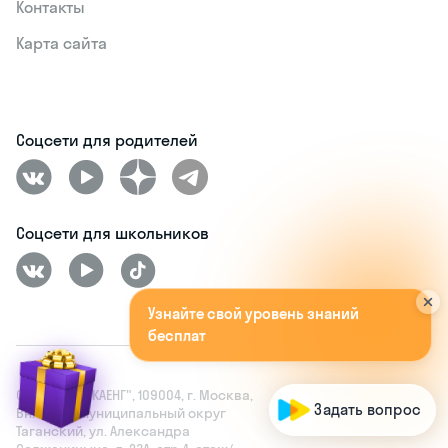
Контакты
Карта сайта
Соцсети для родителей
Соцсети для школьников
У
з
н
а
й
т
е
с
в
о
й
у
р
о
в
е
н
ь
з
н
а
н
и
й
б
е
с
п
л
а
т
н
о
!
А
п
о
п
р
о
м
о
к
о
д
у
O
R
G
A
N
I
C
ОАНО ДПО "СКАЕНГ", 109004, г. Москва,
Вн. тер. г. муниципальный округ
Таганский, ул. Александра