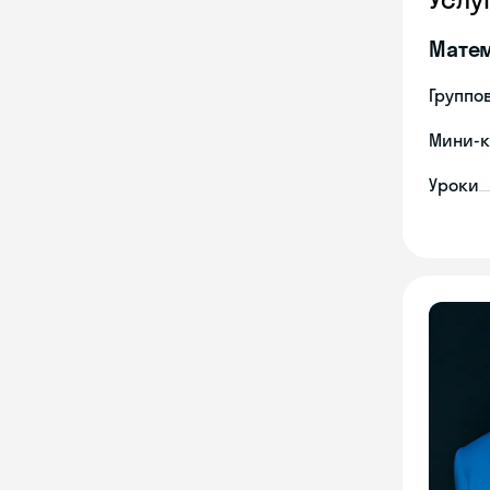
Мате
Группо
Мини-к
Уроки