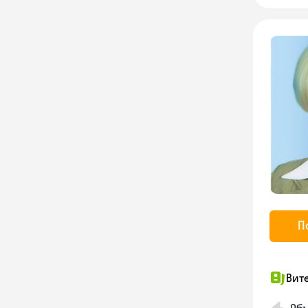
П
Вит