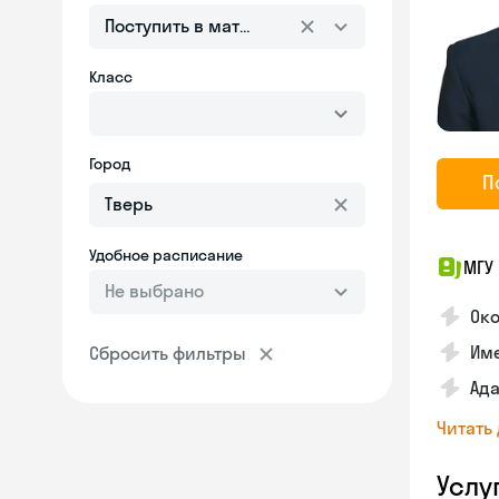
Поступить в математическую школу или лице
Класс
Город
П
Удобное расписание
МГУ 
Не выбрано
Око
Име
Сбросить фильтры
Ада
Читать
Услу