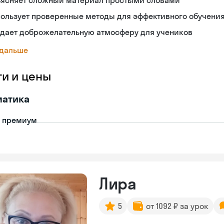
ъясняет сложный материал простыми словами
ользует проверенные методы для эффективного обучени
здает доброжелательную атмосферу для учеников
 дальше
ги и цены
матика
- премиум
Лира
5
от 1092 ₽ за урок