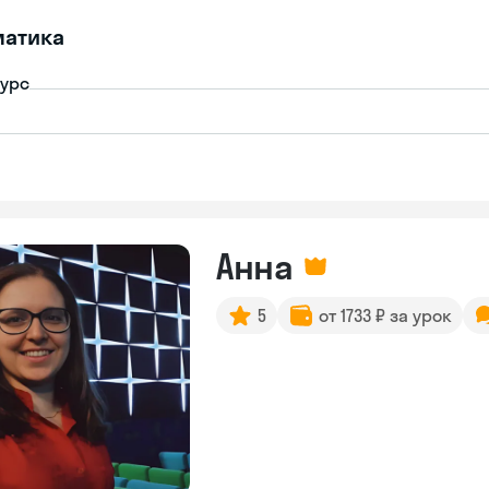
матика
урс
Анна
5
от 1733 ₽ за урок