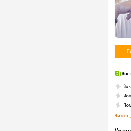
П
Вол
Зак
Ис
Пом
Читать
Услу