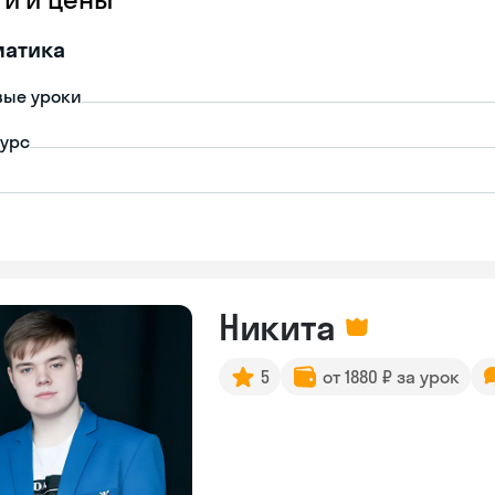
матика
вые уроки
урс
Никита
5
от 1880 ₽ за урок