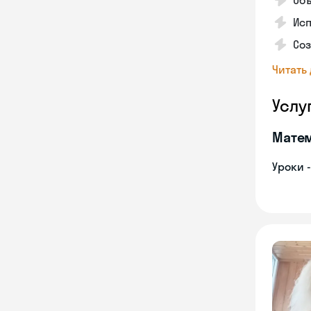
Об
Исп
Со
Читать
Услу
Мате
Уроки 