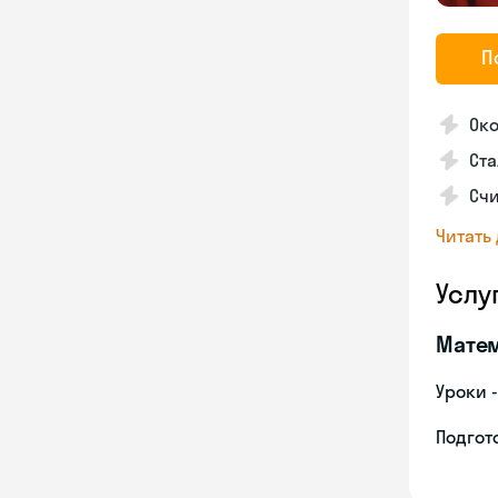
П
Ок
Ста
Сч
Читать
Услу
Мате
Уроки 
Подгото