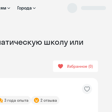
лям
Города
ематическую школу или
Избранное
0
3 года опыта
2 отзыва