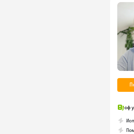
П
сф 
Исп
Пом