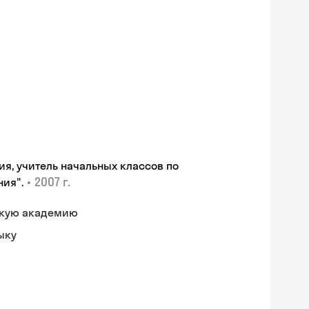
я, учитель начальных классов по
•
2007 г.
ния".
скую академию
ыку