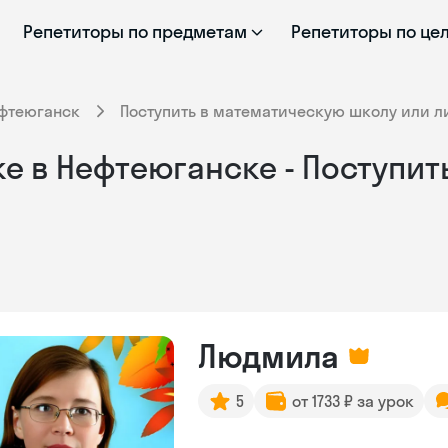
Репетиторы по предметам
Репетиторы по це
фтеюганск
Поступить в математическую школу или л
е в Нефтеюганске - Поступит
Людмила
5
от 1733 ₽ за урок