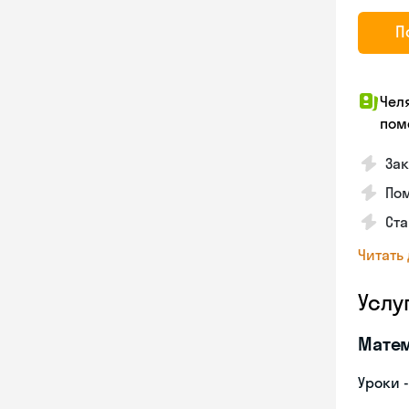
П
Чел
пом
За
По
Ста
Читать
Услу
Мате
Уроки 