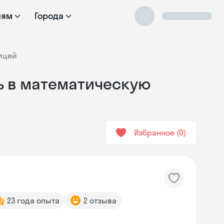
лям
Города
ицей
ь в математическую
Избранное
0
23 года опыта
2 отзыва