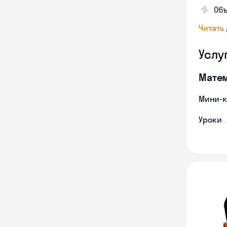
Об
Читать
Услу
Мате
Мини-к
Уроки