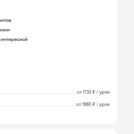
ентов
ении
 интересной
от 1733 ₽ / урок
от 1880 ₽ / урок