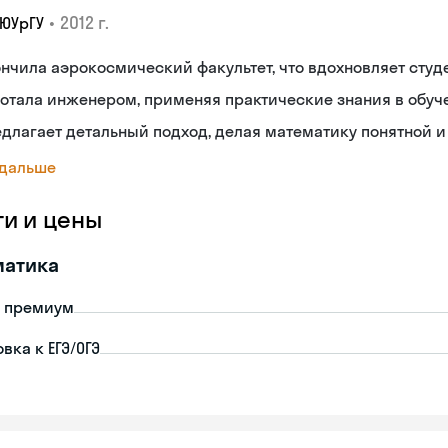
•
2012 г.
 ЮУрГУ
нчила аэрокосмический факультет, что вдохновляет студ
отала инженером, применяя практические знания в обуч
длагает детальный подход, делая математику понятной и
 дальше
ги и цены
матика
- премиум
вка к ЕГЭ/ОГЭ