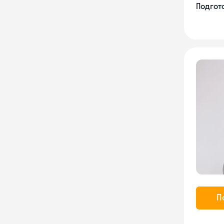
Подгото
П