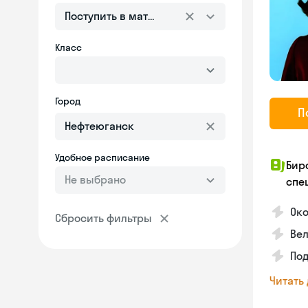
Поступить в математическую школу или лице
Класс
Город
П
Удобное расписание
Бир
Не выбрано
спе
Ок
Сбросить фильтры
Вел
По
Читать