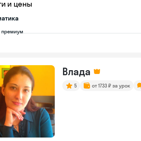
ги и цены
матика
- премиум
Влада
5
от 1733 ₽ за урок