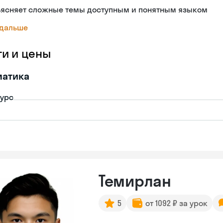
ъясняет сложные темы доступным и понятным языком
 дальше
ги и цены
матика
урс
Темирлан
5
от 1092 ₽ за урок