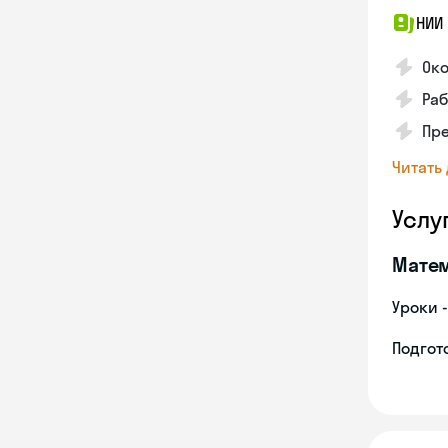
НИИ
Око
Раб
Пре
Читать
Услу
Мате
Уроки 
Подгото