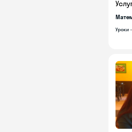
Услу
Мате
Уроки 