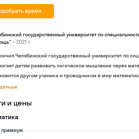
одобрать время
ябинский государственный университет по специальност
•
2021 г.
ощь"
кончил Челябинский государственный университет по со
могает детям развивать логическое мышление через мат
новится другом ученика и проводником в мир математи
 дальше
ги и цены
матика
- премиум