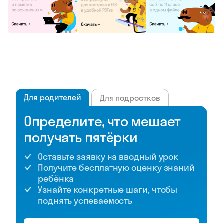
Для родителей
Для подростков
Определите, что мешает
получать пятёрки
Оставьте заявку на вводный урок
Получите бесплатную оценку знаний
ребёнка
Узнайте конкретные шаги, чтобы
поднять успеваемость