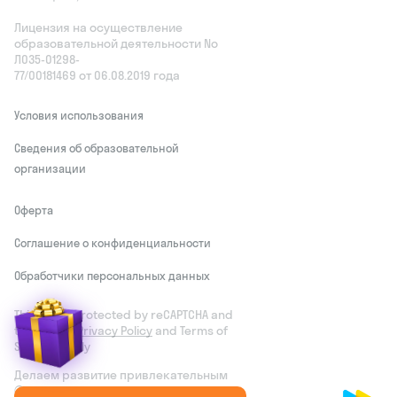
Лицензия на осуществление
образовательной деятельности No
Л035‑01298-
77/00181469 от 06.08.2019 года
Условия использования
Сведения об образовательной
организации
Оферта
Соглашение о конфиденциальности
Обработчики персональных данных
This site is protected by reCAPTCHA and
the Google
Privacy Policy
and Terms of
Service apply
Делаем развитие привлекательным
© Skysmart, 2026