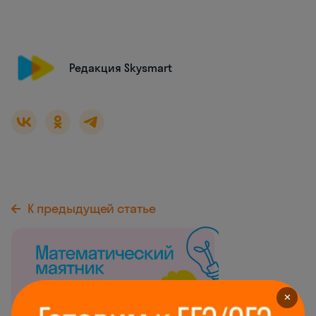
Редакция Skysmart
К предыдущей статье
✕