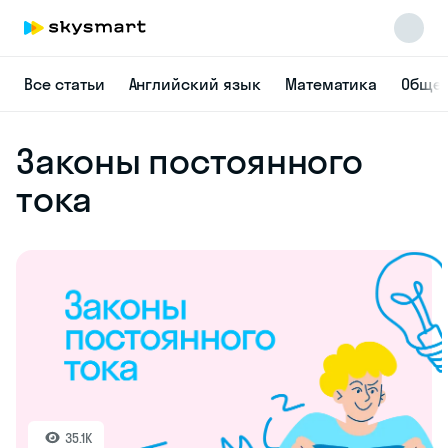
Все статьи
Английский язык
Математика
Общес
Законы постоянного
тока
Skysmart Chat
online
35.1K