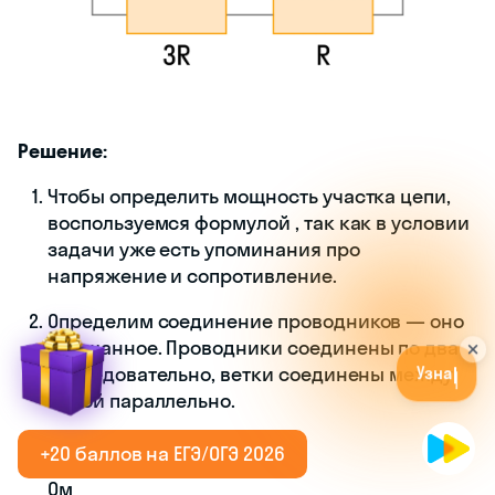
Решение:
Чтобы определить мощность участка цепи,
воспользуемся формулой
, так как в условии
задачи уже есть упоминания про
напряжение и сопротивление.
Определим соединение проводников — оно
У
з
н
а
й
т
е
с
в
о
й
у
р
о
в
е
н
ь
з
н
а
н
и
й
смешанное. Проводники соединены по два
б
е
с
п
л
а
т
н
о
!
последовательно, ветки соединены между
собой параллельно.
Тогда
Ом
+20 баллов на ЕГЭ/ОГЭ 2026
Ом