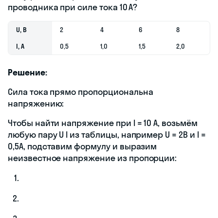
проводника при силе тока 10 А?
U, В
2
4
6
8
I, А
0,5
1,0
1,5
2,0
Решение:
Сила тока прямо пропорциональна
напряжению:
Чтобы найти напряжение при I = 10 A, возьмём
любую пару U I из таблицы, например U = 2В и I =
0,5A, подставим формулу и выразим
неизвестное напряжение из пропорции: