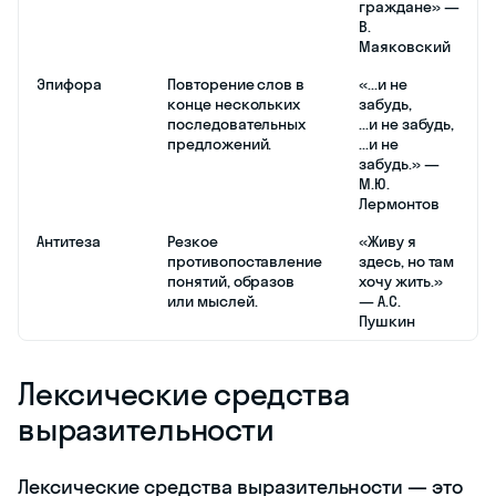
граждане» —
В.
Маяковский
Эпифора
Повторение слов в
«...и не
конце нескольких
забудь,
последовательных
...и не забудь,
предложений.
...и не
забудь.» —
М.Ю.
Лермонтов
Антитеза
Резкое
«Живу я
противопоставление
здесь, но там
понятий, образов
хочу жить.»
или мыслей.
— А.С.
Пушкин
Лексические средства
выразительности
Лексические средства выразительности — это