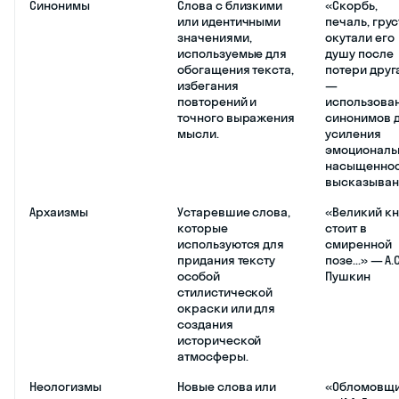
Синонимы
Слова с близкими
«Скорбь,
или идентичными
печаль, грус
значениями,
окутали его
используемые для
душу после
обогащения текста,
потери друг
избегания
—
повторений и
использова
точного выражения
синонимов 
мысли.
усиления
эмоциональ
насыщеннос
высказыван
Архаизмы
Устаревшие слова,
«Великий кн
которые
стоит в
используются для
смиренной
придания тексту
позе...» — А.С
особой
Пушкин
стилистической
окраски или для
создания
исторической
атмосферы.
Неологизмы
Новые слова или
«Обломовщ