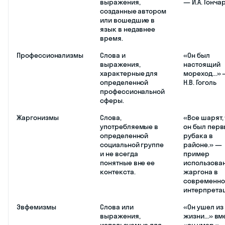
выражения,
— И.А. Гонча
созданные автором
или вошедшие в
язык в недавнее
время.
Профессионализмы
Слова и
«Он был
выражения,
настоящий
характерные для
мореход...»
определенной
Н.В. Гоголь
профессиональной
сферы.
Жаргонизмы
Слова,
«Все шарят,
употребляемые в
он был пер
определенной
рубака в
социальной группе
районе.» —
и не всегда
пример
понятные вне ее
использова
контекста.
жаргона в
современно
интерпрета
Эвфемизмы
Слова или
«Он ушел из
выражения,
жизни...» вм
используемые для
«он умер.»