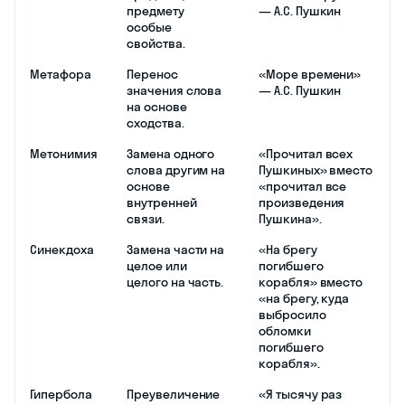
предмету
— А.С. Пушкин
особые
свойства.
Метафора
Перенос
«Море времени»
значения слова
— А.С. Пушкин
на основе
сходства.
Метонимия
Замена одного
«Прочитал всех
слова другим на
Пушкиных» вместо
основе
«прочитал все
внутренней
произведения
связи.
Пушкина».
Синекдоха
Замена части на
«На брегу
целое или
погибшего
целого на часть.
корабля» вместо
«на брегу, куда
выбросило
обломки
погибшего
корабля».
Гипербола
Преувеличение
«Я тысячу раз