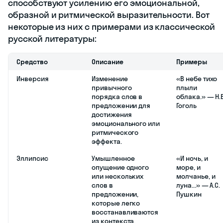
способствуют усилению его эмоциональной,
образной и ритмической выразительности. Вот
некоторые из них с примерами из классической
русской литературы:
Средство
Описание
Примеры
Инверсия
Изменение
«В небе тихо
привычного
плыли
порядка слов в
облака.» — Н.В
предложении для
Гоголь
достижения
эмоционального или
ритмического
эффекта.
Эллипсис
Умышленное
«И ночь, и
опущение одного
море, и
или нескольких
молчанье, и
слов в
луна...» — А.С.
предложении,
Пушкин
которые легко
восстанавливаются
из контекста.