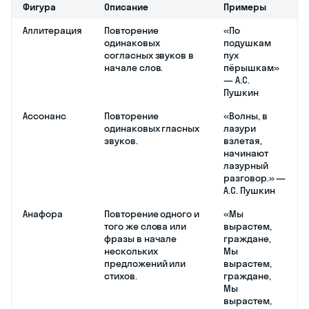
Фигура
Описание
Примеры
Аллитерация
Повторение
«По
одинаковых
подушкам
согласных звуков в
пух
начале слов.
пёрышкам»
— А.С.
Пушкин
Ассонанс
Повторение
«Волны, в
одинаковых гласных
лазури
звуков.
взлетая,
начинают
лазурный
разговор.» —
А.С. Пушкин
Анафора
Повторение одного и
«Мы
того же слова или
вырастем,
фразы в начале
граждане,
нескольких
Мы
предложений или
вырастем,
стихов.
граждане,
Мы
вырастем,