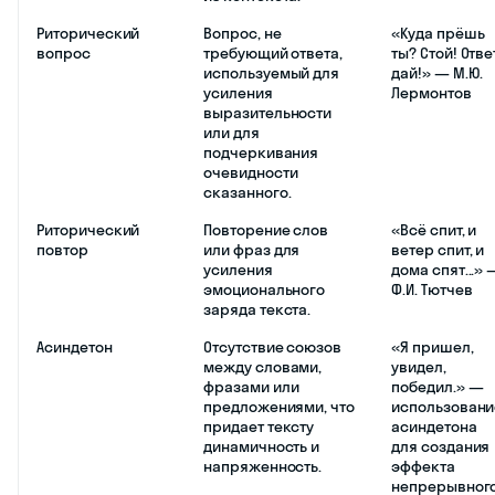
Риторический
Вопрос, не
«Куда прёшь
вопрос
требующий ответа,
ты? Стой! Отве
используемый для
дай!» — М.Ю.
усиления
Лермонтов
выразительности
или для
подчеркивания
очевидности
сказанного.
Риторический
Повторение слов
«Всё спит, и
повтор
или фраз для
ветер спит, и
усиления
дома спят...» 
эмоционального
Ф.И. Тютчев
заряда текста.
Асиндетон
Отсутствие союзов
«Я пришел,
между словами,
увидел,
фразами или
победил.» —
предложениями, что
использовани
придает тексту
асиндетона
динамичность и
для создания
напряженность.
эффекта
непрерывног