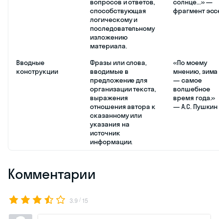
вопросов и ответов,
солнце...» —
способствующая
фрагмент эсс
логическому и
последовательному
изложению
материала.
Вводные
Фразы или слова,
«По моему
конструкции
вводимые в
мнению, зима
предложение для
— самое
организации текста,
волшебное
выражения
время года.»
отношения автора к
— А.С. Пушкин
сказанному или
указания на
источник
информации.
Комментарии
/
3.9
15