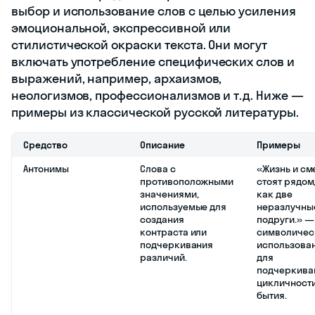
выбор и использование слов с целью усиления
эмоциональной, экспрессивной или
стилистической окраски текста. Они могут
включать употребление специфических слов и
выражений, например, архаизмов,
неологизмов, профессионализмов и т.д. Ниже —
примеры из классической русской литературы.
Средство
Описание
Примеры
Антонимы
Слова с
«Жизнь и см
противоположными
стоят рядом
значениями,
как две
используемые для
неразлучны
создания
подруги.» —
контраста или
символичес
подчеркивания
использова
различий.
для
подчеркива
цикличност
бытия.