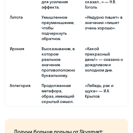
для усиления
сказал...» — Н.В.
эффекта.
Гоголь
Литота
Умышленное
«Недурно пишет» в
преуменьшение,
значении «пишет
чтобы
очень хорошо».
подчеркнуть
обратное.
Ирония
Высказывание, в
«Какой
котором
прекрасный
реальное
день!» — сказано о
значение
дождливом и
противоположно
холодном дне.
буквальному.
Аллегория
Продолженная
«Лебедь, рак и
метафора,
щука» — И.А.
образ, имеющий
Крылов
скрытый смысл.
Получи больше пользы от Skysmart: