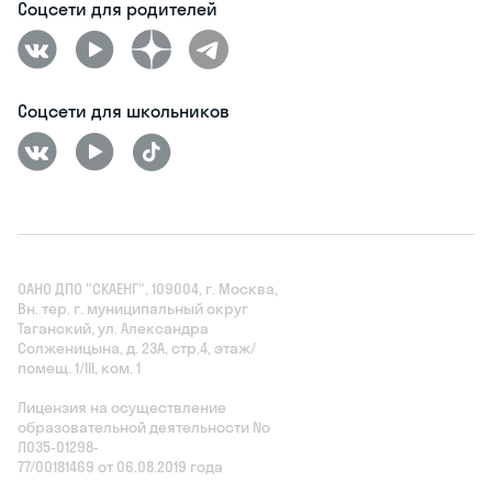
Соцсети для родителей
Соцсети для школьников
ОАНО ДПО "СКАЕНГ", 109004, г. Москва,
Вн. тер. г. муниципальный округ
Таганский, ул. Александра
Солженицына, д. 23А, стр.4, этаж/
помещ. 1/III, ком. 1
Лицензия на осуществление
образовательной деятельности No
Л035‑01298-
77/00181469 от 06.08.2019 года