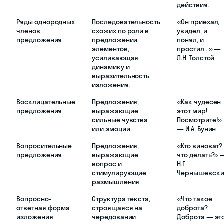
действия.
Ряды однородных
Последовательность
«Он приехал,
членов
схожих по роли в
увидел, и
предложения
предложении
понял, и
элементов,
простил...» —
усиливающая
Л.Н. Толстой
динамику и
выразительность
изложения.
Восклицательные
Предложения,
«Как чудесен
предложения
выражающие
этот мир!
сильные чувства
Посмотрите!»
или эмоции.
— И.А. Бунин
Вопросительные
Предложения,
«Кто виноват?
предложения
выражающие
что делать?» 
вопрос и
Н.Г.
стимулирующие
Чернышевски
размышления.
Вопросно-
Структура текста,
«Что такое
ответная форма
строящаяся на
доброта?
изложения
чередовании
Доброта — эт