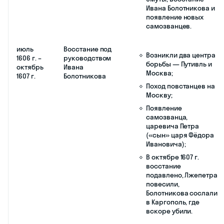
Борисовичу Годунову,
который не
пользовался
поддержкой
населения;
Лжедмитрий I,
воспользовавшись
этим
обстоятельством,
начал новый поход
на Москву;
К самозванцу
присоединились
правительственные
войска воевод В. В.
Голицына и П. Ф.
Басманова.
1 июня
Восстание в
Убийство Фёдора и
1605 г .
Москве —
его матери Марии,
свержение
его сестру Ксению,
Фёдора
постригли в
Годунова
монахини;