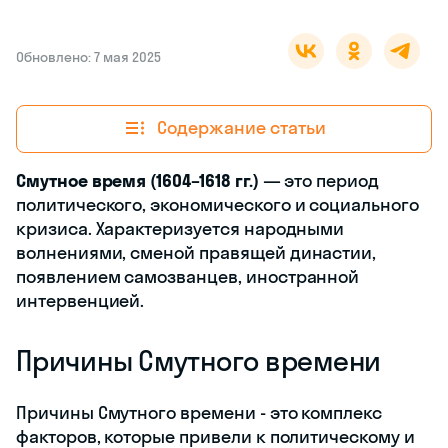
неповиновение,
раздор
меж народом
и властью. А ещё
так называют
период в истории
России, причины,
основные события
и последствия
которого мы
собрали на этой
странице в виде
удобной памятки.
Обновлено: 7 мая 2025