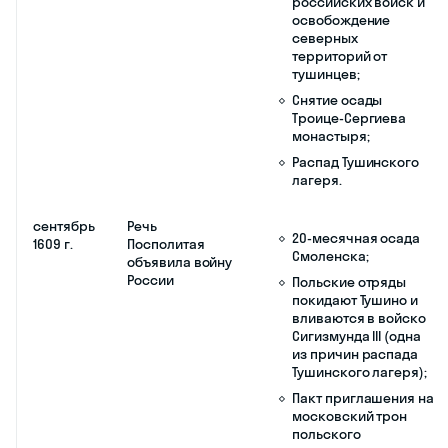
Марии Мнишек.
1606–1610 гг.: период царствования Василия 
19 мая
Избрание
Попытка
1606 r.
царём Василия
ограничения
IV Шуйского
царской власти
«крестоцеловальной
записью»;
Деградация
центральной власти,
окраины
отказываются
признавать
легитимность нового
царя;
Начало нового этапа
Смуты, восстание
Ивана Болотникова и
появление новых
самозванцев.
июль
Восстание под