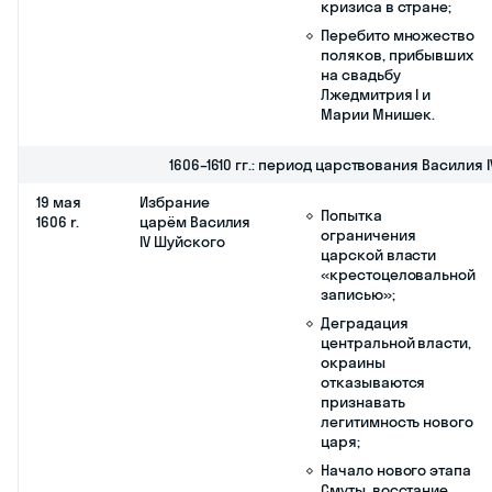
народное движение.
январь
Разгром
Самозванец был
1605 г.
Лжедмитрия I
вынужден отступить
под
в Путивль, ставший
Добрыничами
его главной базой до
нового похода на
Москву;
Разгром ослабил
позиции Лжедмитрия
I и заставил его
изменить тактику;
Лжедмитрий спасся
и собрал новое
войско, вскоре почти
все города юга и
юго-запада признали
его власть.
самозванца.
апрель
Смерть Бориса
Власть в стране
1605 г.
Годунова
перешла к Фёдору