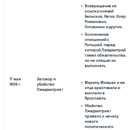
Хлопка повесили,
большинство
бунтовщиков
разбежались.
октябрь
Вторжение в
Появление
1604 г.
пределы
самозванства —
России из
незаконного
Польши
присвоения чужого
самозванца
имени в
Лжедмитрия I
политических или
(беглый монах
корыстных целях;
Григорий
Начало Смуты,
Богданович
массовое вхождение
Отрепьев)
крестьян, горожан,
казаков в отряды
Лжедмитрия I;
Рассылка
«прелестных
грамот»;
Юг и юго-запад
страны охватило