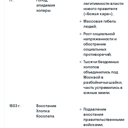
1590–1595
Русско-
Тявзинский мир:
гг.
шведская
Россия вернула
война
ранее утраченные
территории, включая
Ивангород, Копорье,
Ям, Корелу и
Ниеншанц;
Швеция признала за
Россией право на
торговлю с
нейтральными
странами;
Россия и Швеция
обязывались не
помогать врагам
друг друга.
1591 г.
Гибель
Падение
младшего сына
политической роли
Ивана Грозного
клана Нагих;
— царевича