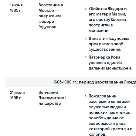
Рост социальной
напряженности и
обострение
социальных
противоречий;
Тысячи бездомных
холопов
объединились под
Москвой в
разбойничьи шайки,
часть устремились в
южные земли.
1603 г.
Восстание
Подавление
Хлопка
✕
восстания
Косолапа
правительственными
войсками;
Дальнейшее
ухудшение
социально-
экономической
ситуации;