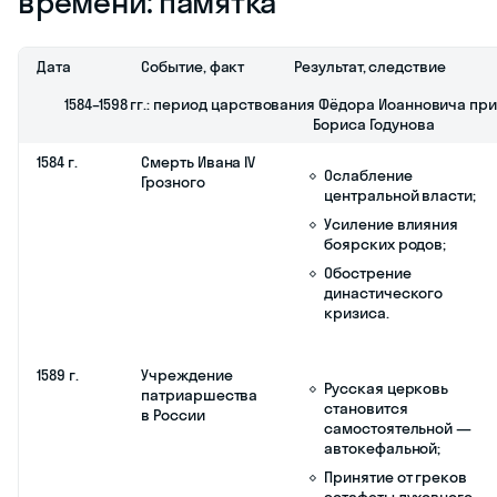
претендующих на
престол
(Лжедмитрий I,
Лжедмитрий II).
Интервенция:
польско-шведские
вторжения.
Политический
кризис: пресечение
династии
Рюриковичей,
борьба за власть
между боярскими
группировками,
стремление
аристократии