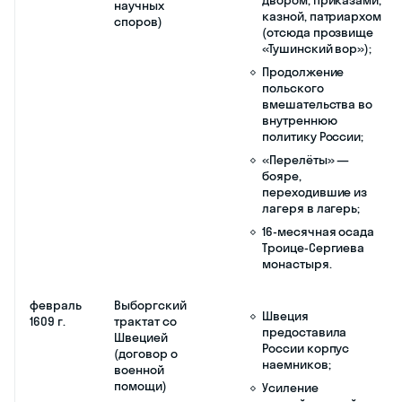
Осложнение
отношений с
Польшей, перед
которой Лжедмитрий
I имел обязательства,
но не спешил их
выполнять.
17 мая
Заговор и
Марину Мнишек и ее
1606 г.
убийство
отца арестовали и
Лжедмитрия I
выслали в
Ярославль;
Убийство
Лжедмитрия I
привело к началу
нового
политического
кризиса в стране;
Перебито множество
поляков, прибывших
на свадьбу
Лжедмитрия I и