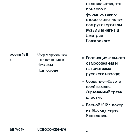
под Клушино (июнь
1610 г.), движение
поляков на Москву.
июль 1610
Свержение
Создание
г.
Василия IV
временного
Шуйского
правительства
«седьмочисленных
бояр»
(Семибоярщина);
Рассылка грамот
представителям
«всей земли» для
избрания нового
царя;
К Москве подходят
польские войска
Жолкевского и
«тушинские» войска
Лжедмитрия II.
1610–1612 гг.: период Семибоярщин