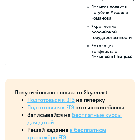
Семибоярщины (в т.
ч. с бывшим
тушинским
патриархом
Филаретом
Романовым);
Угроза национальной
независимости
России.
февраль
Формирование
Поход ополченцев на
1611 г.
I ополчения в
Москву;
Рязани
Восстание в Москве
против поляков;
Сожжение поляками
большей части
Москвы;
Осада Кремля I
ополчением;
Возникновение
противоречий