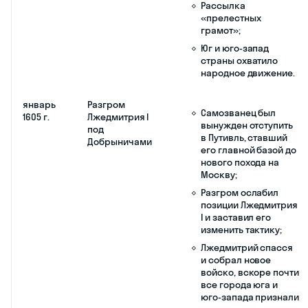
династического
кризиса;
Одна из причин
начала Смутного
времени в России.
1598–1605 гг.: период царствования Бориса
1598 г.
Земский собор
Создан прецедент
избирает
избрания царя
царём Бориса
Земским собором;
Годунова
Нарушение традиции
престолонаследия;
Одна из причин
появления
самозванцев,
выдававших себя за
чудом спасшихся
наследников
престола.