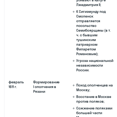
вмешательства во
внутреннюю
политику России;
«Перелёты» —
бояре,
переходившие из
лагеря в лагерь;
16-месячная осада
Троице-Сергиева
монастыря.
февраль
Выборгский
Швеция
1609 г.
трактат со
предоставила
Швецией
России корпус
(договор о
наемников;
военной
помощи)
Усиление
российских войск и
освобождение
северных
территорий от
тушинцев;
Снятие осады