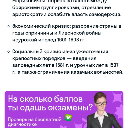
Причины
Смутного
времени
Причины Смутного
времени - это комплекс
факторов, которые
привели к
политическому и
социально-
экономическому
кризису в России в
конце XVI - начале XVII
веков. Основные
причины:
династический кризис
(после смерти царя