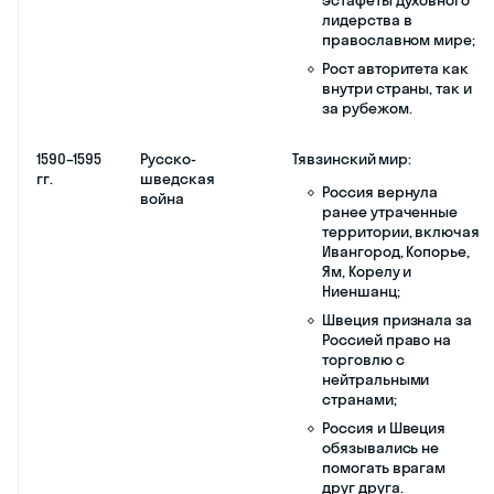
ослабить власть
самодержца.
Экономический
кризис: разорение
страны в годы
опричнины и
Ливонской войны;
неурожай и голод
1601–1603 гг.
Социальный кризис
из-за ужесточения
крепостных
порядков —
введения
заповедных лет в
1581 г. и урочных лет
в 1597 г., а также