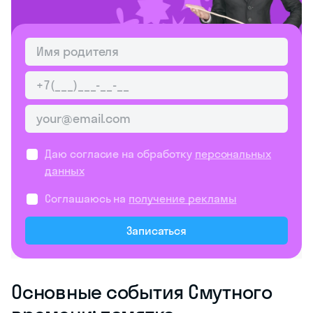
Фёдора I и его брата
Дмитрия), борьба за
власть, интервенция
Польши и Швеции,
голод 1601-1603 годов,
обострение сословных
противоречий.
Примеры:
Тяжёлое социально-
экономическое
положение:
массовый голод
1601-1603 годов.
Борьба за власть:
появление
самозванцев,