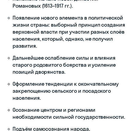
Дмитрия
Пожарского.
осень 1611
Формирование
Рост национального
г.
II ополчения в
самосознания и
Нижнем
патриотизма
Новгороде
русского народа;
Создание «Совета
всей земли»
(временный орган
власти);
Весной 1612 г. поход
на Москву через
Ярославль.
август–
Освобождение
Капитуляция
октябрь
Москвы от
польского гарнизона
1612 г.
польских
(4 ноября);
интервентов
Освобождённый
Михаил Романов и
его мать, монахиня