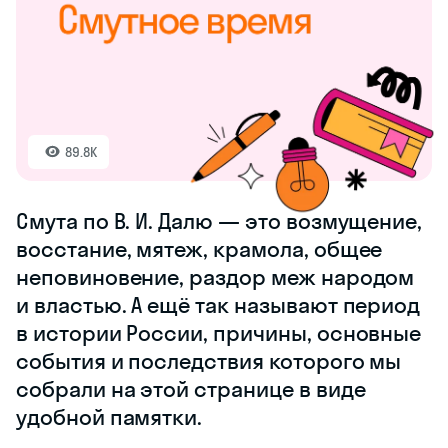
социальные
противоречия,
экономический кризис,
вмешательство
иностранных держав
(Польши, Швеции).
89.8K
Смута по В. И.
Далю — это
возмущение,
восстание, мятеж,
крамола, общее