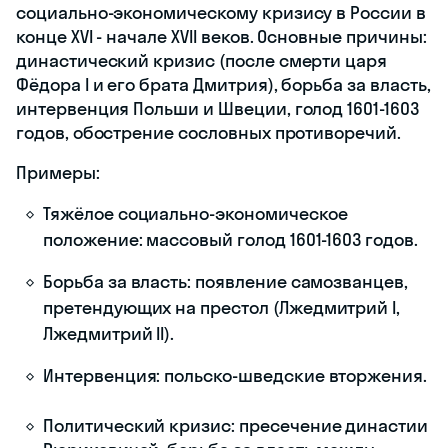
Содержание
статьи
Смутное время (1604–
1618 гг.)
— это период
политического,
экономического и
социального кризиса.
Характеризуется
народными
волнениями, сменой
правящей династии,
появлением
самозванцев,
иностранной
интервенцией.