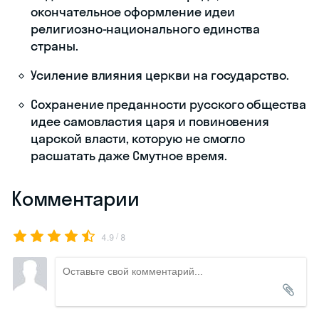
Марфа, уехали в
вотчину под
Костромой;
Полное
освобождение
Москвы;
Необходимость
избрания нового
царя и
восстановления
государственности.
январь
Земский собор
21 февраля
1613 г .
официально
провозглашён новый
царь — Михаил
Фёдорович Романов;
Попытка поляков
погубить Михаила
Романова;
+20 баллов на ЕГЭ/ОГЭ 2026
Укрепление
российской