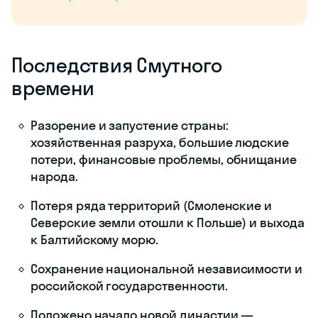
внутри ополчения
между дворянами и
казаками привело к
убийству
руководителя
ополчения П. П.
Ляпунова (июль 1611
г.);
Изгнать поляков не
удалось, ополчение
распалось.
март 1611
Взятие
Начало шведской
шведами
интервенции;
Новгорода
Великого
Оккупация северо-
запада России;
Рост народного
недовольства, что
привело к
формированию
второго ополчения
под руководством
Кузьмы Минина и