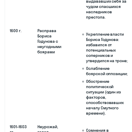
Бориса Годунова
1584 г.
Смерть Ивана IV
Ослабление
Грозного
центральной власти;
Усиление влияния
боярских родов;
Обострение
династического
кризиса.
1589 г.
Учреждение
Русская церковь
патриаршества
становится
в России
самостоятельной —
автокефальной;
Принятие от греков
эстафеты духовного
лидерства в
православном мире;
Рост авторитета как
внутри страны, так и
за рубежом.