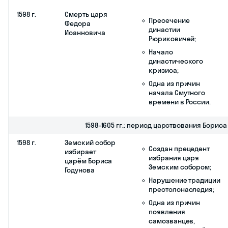
Соглашаюсь на
получение
рекламы
Записаться
Основные
события
Смутного
времени:
памятка
Дата
Событие, факт
Результат, следствие
1584–1598 гг.: период царствования Фёдора Иоанновича п