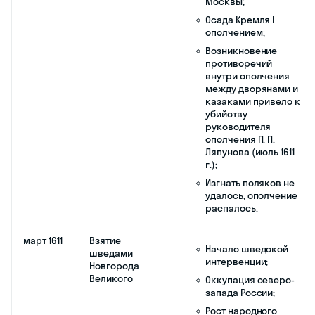
Троице-Сергиева
монастыря;
Распад Тушинского
лагеря.
сентябрь
Речь
20-месячная осада
1609 г.
Посполитая
Смоленска;
объявила войну
России
Польские отряды
покидают Тушино и
вливаются в войско
Сигизмунда III (одна
из причин распада
Тушинского лагеря);
Пакт приглашения на
московский трон
польского
королевича
Владислава
(тушинские бояре и
патриарх Филарет);
Разгром русско-
шведского войска