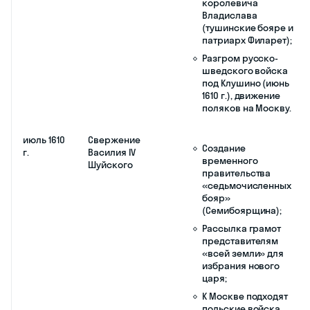
Возникли два центра
1606 г. –
руководством
борьбы — Путивль и
октябрь
Ивана
Москва;
1607 г.
Болотникова
Поход повстанцев на
Москву;
Появление
самозванца,
царевича Петра
(«сын» царя Фёдора
Ивановича);
В октябре 1607 г.
восстание
подавлено, Лжепетра
повесили,
Болотникова сослали
в Каргополь, где
вскоре убили.
март 1607
Указ об