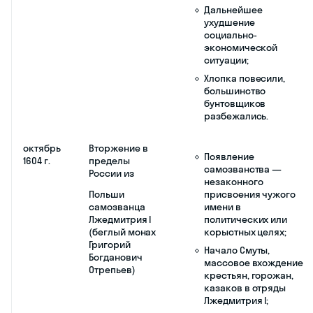
Дмитрия
Обострение
династического
кризиса;
Повод к
самозванству.
1597 г.
Указ об
Укрепление
урочных летах
крепостного права;
(пятилетний
сыск беглых
Обострение
крестьян)
социальных
противоречий в
стране;
Оформление
социальной базы для
массовых народных
выступлений.
1598 г.
Смерть царя
Пресечение
Федора
династии
Иоанновича
Рюриковичей;
Начало