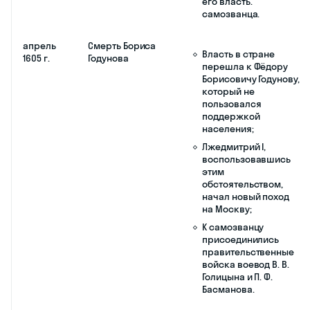
1600 г.
Расправа
Укрепление власти
Бориса
Бориса Годунова:
Годунова с
избавился от
неугодными
потенциальных
боярами
соперников и
утвердился на троне;
Ослабление
боярской оппозиции;
Обострение
политической
ситуации (один из
факторов,
способствовавших
началу Смутного
времени).
1601–1603
Неурожай,
Сомнения в
гг.
голод,
легитимности власти
эпидемия
нового правителя
холеры
(«Божья кара»);
Массовая гибель
людей;