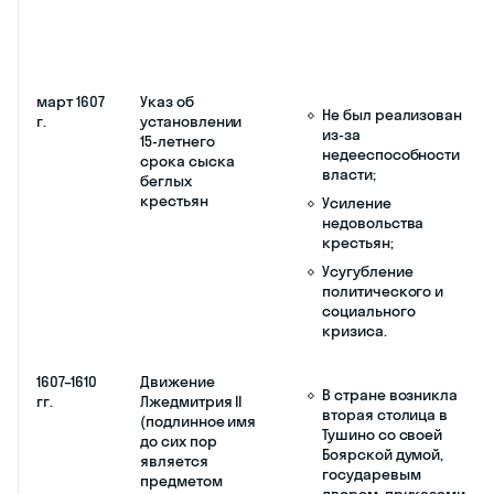
Династия Годуновых
прекратила своё
существование;
Патриарха Иова
увезли в один из
дальних монастырей.
1605–1606 гг.: период царствования Лжед
21 июля
Венчание
Пожалование
1605 г.
Лжедмитрия I
землями и деньгами
на царство
служилых людей и
польских наёмников,
освобождение от
зависимости ряда
категорий крестьян и
холопов;
Возвращение из
ссылки князей
Бельских, Нагих, бояр
Романовых,
Головиных и других;