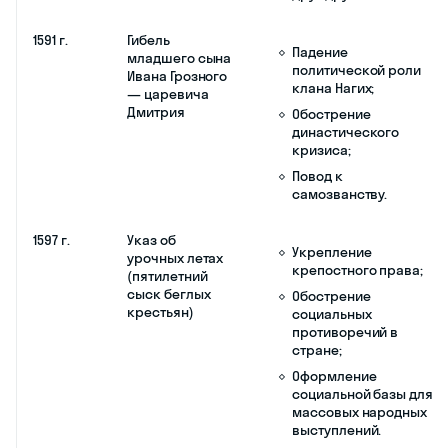
ограничения
казачьих
вольностей.
Даю согласие на
обработку
персональных
данных