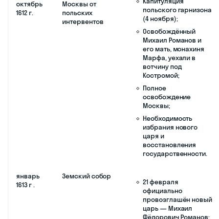
август
Договор
Временное
1610
Семибоярщины
прекращение
и Жолкевского
боевых действий и
о признании
установление
русским царем
перемирия между
польского
Московским
королевича
царством и Речью
Владислава
Посполитой;
В Москву вступает
польский гарнизон
Гонсевского, начало
польской
интервенции;
Остатки тушинцев,
отброшенные
поляками от Москвы,
убивают в Калуге
Лжедмитрия II;
К Сигизмунду под
Смоленск
отправляется
посольство