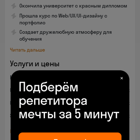
Окончила университет с красным дипломом
Прошла курс по Web/UX/UI-дизайну с
портфолио
Создает дружелюбную атмосферу для
обучения
Читать дальше
Услуги и цены
Информатика
✕
Minecraft
от 2110 ₽ / урок
Roblox
от 2110 ₽ / урок
Scratch
от 2188 ₽ / урок
Все услуги и цены (8)