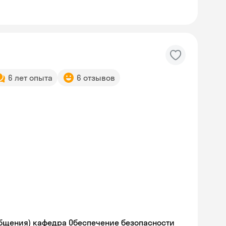
6 лет опыта
6 отзывов
Skysmart Chat
online
общения) кафедра Обеспечение безопасности