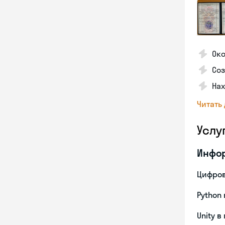
Око
Со
На
Читать
Услу
Инфо
Цифров
Python 
Unity в