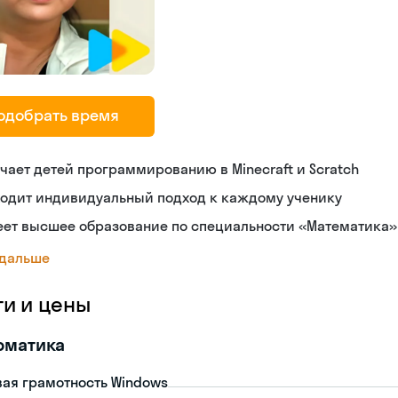
одобрать время
чает детей программированию в Minecraft и Scratch
ходит индивидуальный подход к каждому ученику
еет высшее образование по специальности «Математика»
 дальше
ги и цены
рматика
ая грамотность Windows