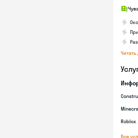
Чув
Ок
Пр
Ра
Читать
Услу
Инфо
Constru
Minecra
Roblox
Все усл