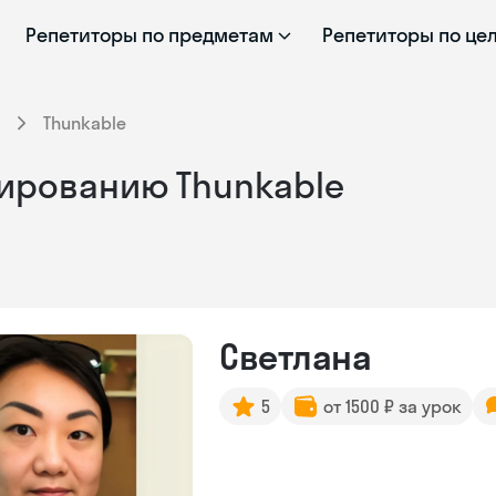
Репетиторы по предметам
Репетиторы по це
Thunkable
ированию Thunkable
Светлана
5
от 1500 ₽ за урок