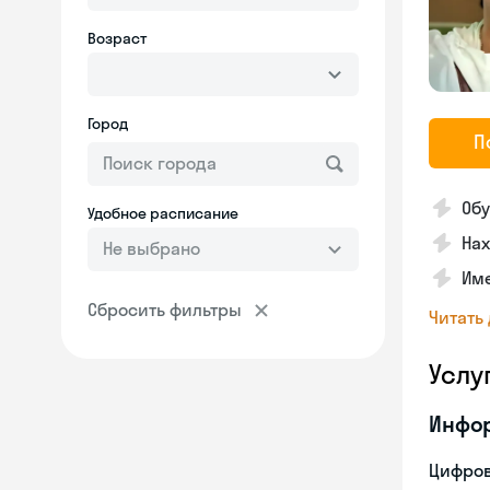
Возраст
Город
П
Обу
Удобное расписание
На
Не выбрано
Им
Сбросить фильтры
Читать
Услу
Инфо
Цифров