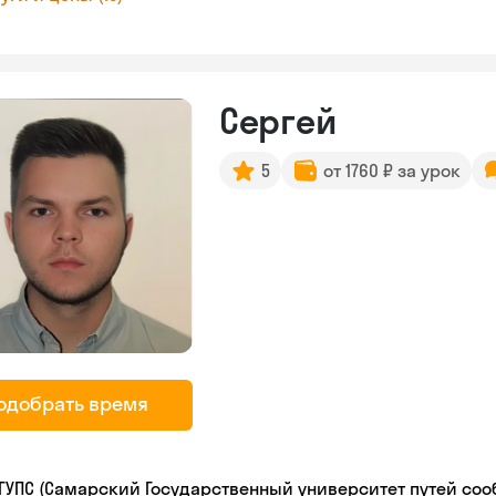
Сергей
5
от 1760 ₽ за урок
одобрать время
ГУПС (Самарский Государственный университет путей со