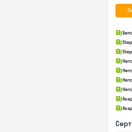
П
Бел
Step
Step
Нет
Нет
Нет
Нет
Ака
Ака
Серт