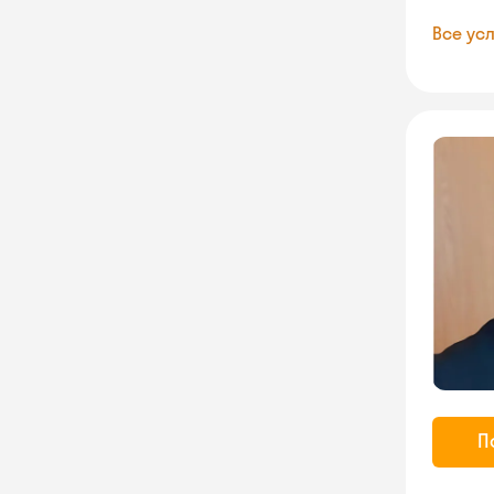
Все усл
П