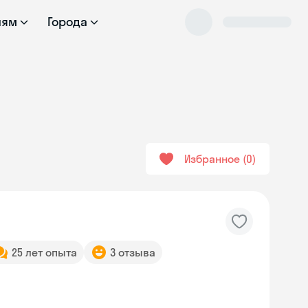
лям
Города
Избранное
0
25 лет опыта
3 отзыва