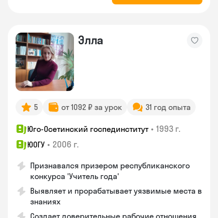
Элла
5
от 1092 ₽ за урок
31 год опыта
•
1993 г.
Юго-Осетинский госпединститут
•
2006 г.
ЮОГУ
Признавался призером республиканского
конкурса 'Учитель года'
Выявляет и прорабатывает уязвимые места в
знаниях
Создает доверительные рабочие отношения