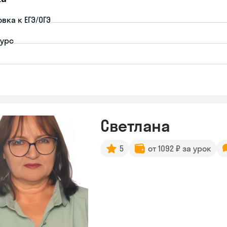
вка к ЕГЭ/ОГЭ
урс
Светлана
5
от 1092 ₽ за урок