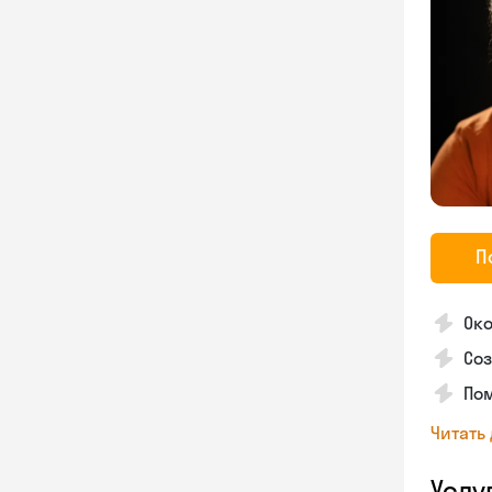
П
Око
Соз
Пом
Читать
Услу