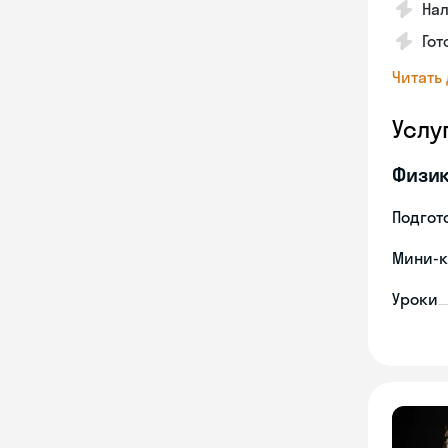
Нал
Гот
Читать
Услу
Физи
Подгото
Мини-к
Уроки