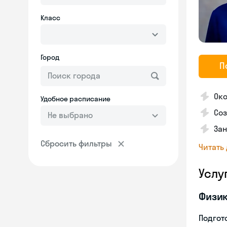
Класс
Город
П
Око
Удобное расписание
Соз
Не выбрано
За
Сбросить фильтры
Читать
Услу
Физи
Подгото