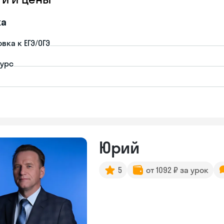
ка
вка к ЕГЭ/ОГЭ
урс
Юрий
5
от 1092 ₽ за урок