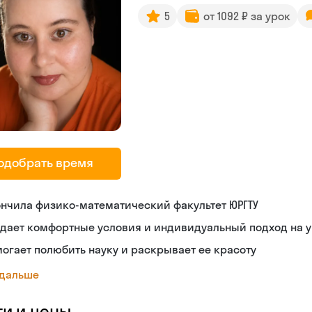
5
от 1092 ₽ за урок
одобрать время
нчила физико-математический факультет ЮРГТУ
дает комфортные условия и индивидуальный подход на 
огает полюбить науку и раскрывает ее красоту
 дальше
ги и цены