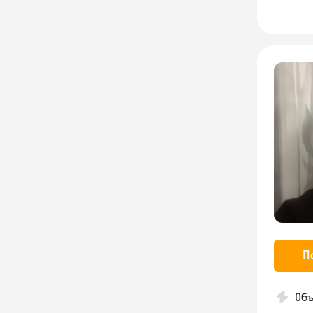
П
Объ