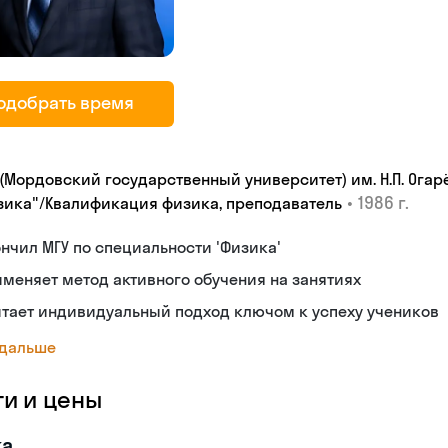
одобрать время
 (Мордовский государственный университет) им. Н.П. Ога
•
1986 г.
зика"/Квалификация физика, преподаватель
нчил МГУ по специальности 'Физика'
меняет метод активного обучения на занятиях
тает индивидуальный подход ключом к успеху учеников
 дальше
ги и цены
ка