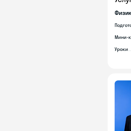
Физи
Подгото
Мини-к
Уроки