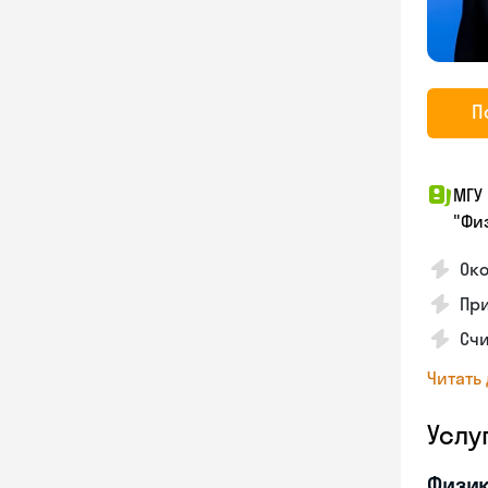
П
МГУ
"Фи
Око
При
Счи
Читать
Услу
Физи