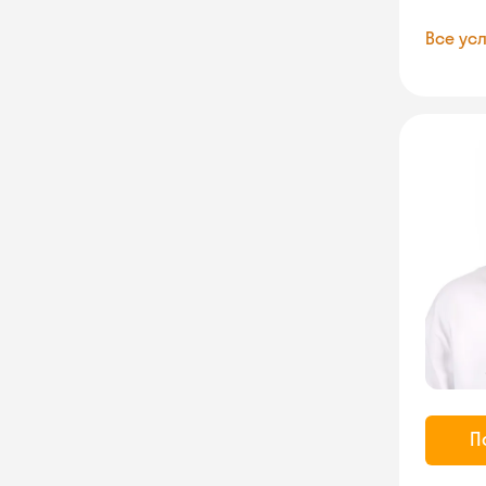
Все усл
П