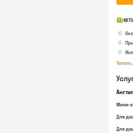
МГЛ
Ок
Пр
Исп
Читать
Услу
Англи
Мини-к
Для до
Для до