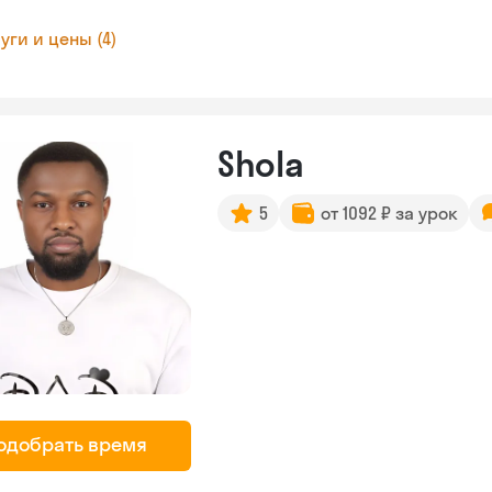
уги и цены (4)
Shola
5
от 1092 ₽ за урок
одобрать время