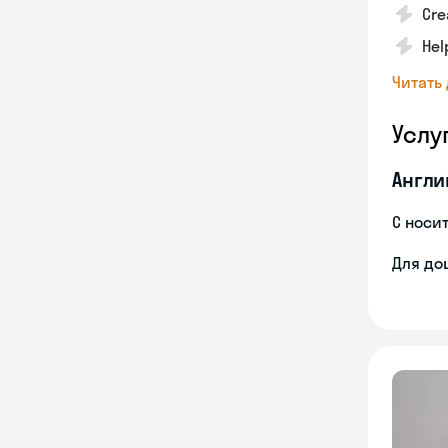
Cre
Hel
Читать
Услу
Англи
С носи
Для до