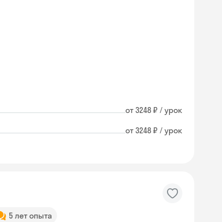
от 3248 ₽ / урок
от 3248 ₽ / урок
Skysmart Chat
5 лет опыта
online