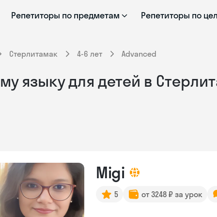
Репетиторы по предметам
Репетиторы по це
Стерлитамак
4-6 лет
Advanced
у языку для детей в Стерлита
Migi
5
от 3248 ₽ за урок