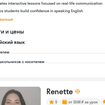
ates interactive lessons focused on real-life communication
ps students build confidence in speaking English
 дальше
ги и цены
йский язык
телем
школьников с носителем
Renette
5
от 3248 ₽ за урок