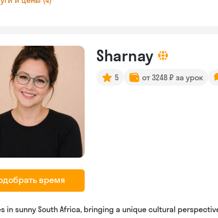
уги и цены (4)
Sharnay
5
от 3248 ₽ за урок
одобрать время
es in sunny South Africa, bringing a unique cultural perspectiv