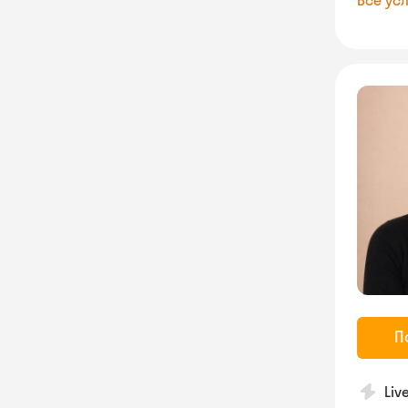
Все усл
П
Liv