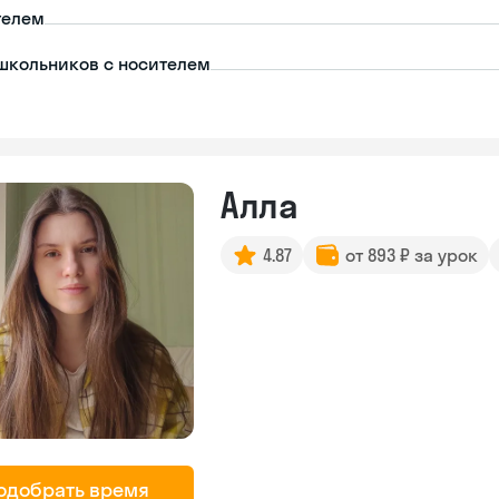
телем
школьников с носителем
Алла
4.87
от 893 ₽ за урок
одобрать время