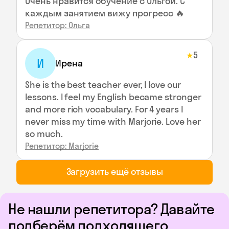
Очень нравится обучение с Ольгой. С
каждым занятием вижу прогресс 🔥
Репетитор: Ольга
5
★
И
Ирeна
She is the best teacher ever, I love our
lessons. I feel my English became stronger
and more rich vocabulary. For 4 years I
never miss my time with Marjorie. Love her
so much.
Репетитор: Marjorie
Загрузить ещё отзывы
Не нашли репетитора? Давайте
подберём подходящего