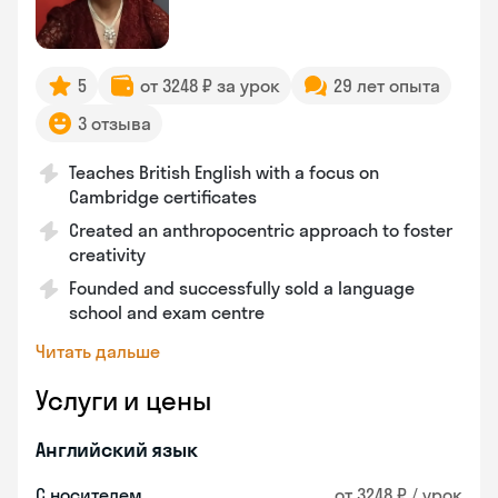
5
от 3248 ₽ за урок
29 лет опыта
3 отзыва
Teaches British English with a focus on
Cambridge certificates
Created an anthropocentric approach to foster
creativity
Founded and successfully sold a language
school and exam centre
Читать дальше
Услуги и цены
Английский язык
С носителем
от 3248 ₽ / урок