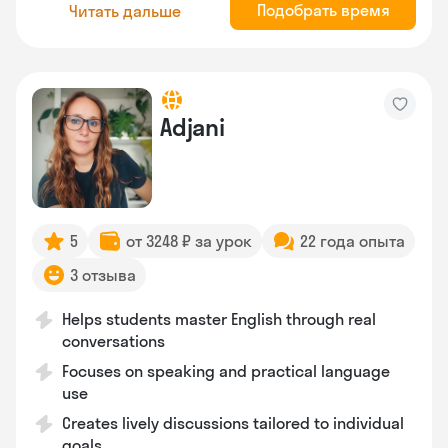
Подобрать время
Читать дальше
Adjani
5
от 3248 ₽ за урок
22 года опыта
3 отзыва
Helps students master English through real
conversations
Focuses on speaking and practical language
use
Creates lively discussions tailored to individual
goals