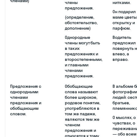
членами)
члены
нитками.
предложения.
Он подарил
(определение,
маме цветы
обстоятельство,
открытку и
дополнение)
парфюм.
Однородные
Водитель
члены могут быть
предложил
в таких
повернуть 
предложениях и
влево, а
второстепенными,
вправо.
и главными
членами
предложения.
Предложения с
Обобщающие
В альбоме 
однородными
слова называют
фотографи
членами
более широкое,
людей: сест
предложения и
родовое понятие,
братьев,
обобщающим
употребляются в
племяннико
словом.
том же падеже,
О мыслях, о
являются тем же
чувствах, о
членом
переживан
предложения и
— обо всем
относятся к тому