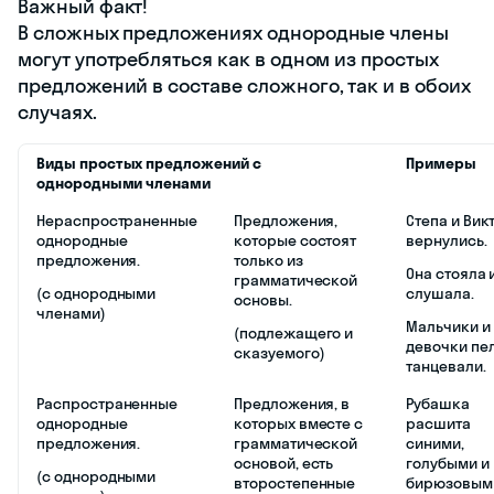
Важный факт!
В сложных предложениях однородные члены
могут употребляться как в одном из простых
предложений в составе сложного, так и в обоих
случаях.
Виды простых предложений с
Примеры
однородными членами
Нераспространенные
Предложения,
Степа и Вик
однородные
которые состоят
вернулись.
предложения.
только из
Она стояла 
грамматической
(с однородными
слушала.
основы.
членами)
Мальчики и
(подлежащего и
девочки пел
сказуемого)
танцевали.
Распространенные
Предложения, в
Рубашка
однородные
которых вместе с
расшита
предложения.
грамматической
синими,
основой, есть
голубыми и
(с однородными
второстепенные
бирюзовым