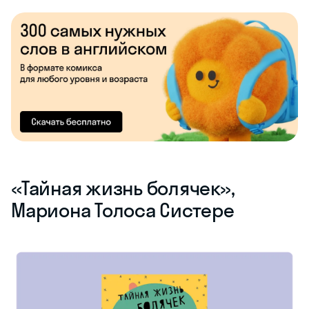
«‎Тайная жизнь болячек»,
Мариона Толоса Систере