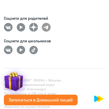
Соцсети для родителей
Соцсети для школьников
ОАНО ДПО "СКАЕНГ", 109004, г. Москва,
Вн. тер. г. муниципальный округ
Таганский, ул. Александра
Солженицына, д. 23А, стр.4, этаж/
помещ. 1/III, ком. 1
Записаться в Домашний лицей
Лицензия на осуществление