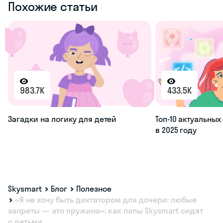
Похожие статьи
983.7K
433.5K
Загадки на логику для детей
Топ-10 актуальны
в 2025 году
Skysmart
Блог
Полезное
«Я не хочу быть диктатором для дочери: любые
запреты — это пружина»: как папы Skysmart сидят
с детьми