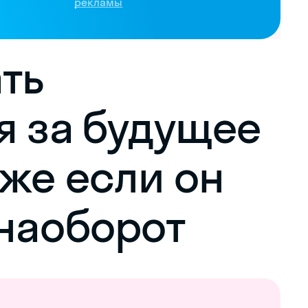
рекламы
ать
я за будущее
аже если он
 наоборот