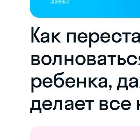
данных
Как перест
волноватьс
ребенка, д
делает все