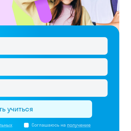
ть учиться
льных
Соглашаюсь на
получение