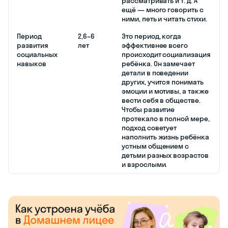
рассматривать и т. д. А
ещё — много говорить с
ними, петь и читать стихи.
Период
2,6–6
Это период, когда
развития
лет
эффективнее всего
социальных
происходит социализация
навыков
ребёнка. Он замечает
детали в поведении
других, учится понимать
эмоции и мотивы, а также
вести себя в обществе.
Чтобы развитие
протекало в полной мере,
подход советует
наполнить жизнь ребёнка
устным общением с
детьми разных возрастов
и взрослыми.