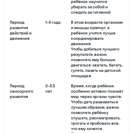
ребёнок научился
убирать за собой и
следить за гигиеной.
Период
1–4 года
В этом возрасте организм
развития
и мышцы крепнут, а
действий и
ребёнок учится лучше
движения
координировать
движения.
Чтобы добиться лучшего
результата, важно
позволять ему больше
двигаться: хватать, бегать,
гулять, лазать на детской
площадке.
Период
0–5,5
Время, когда ребёнок
сенсорного
лет
особенно активно познаёт
развития
мир через органы чувств.
Чтобы дать развиваться
лучшим образом, важно
позволять ребёнку
слушать, рассматривать,
трогать и пробовать всё,
что ему хочется.