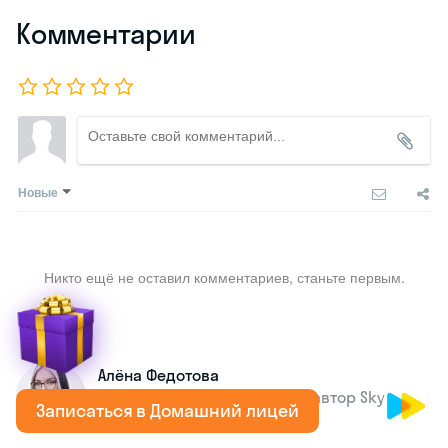
Комментарии
Новые
Никто ещё не оставил комментариев, станьте первым.
Алёна Федотова
Сценарист игр и комиксов, автор Skysmart
Записаться в Домашний лицей
с 2021 года