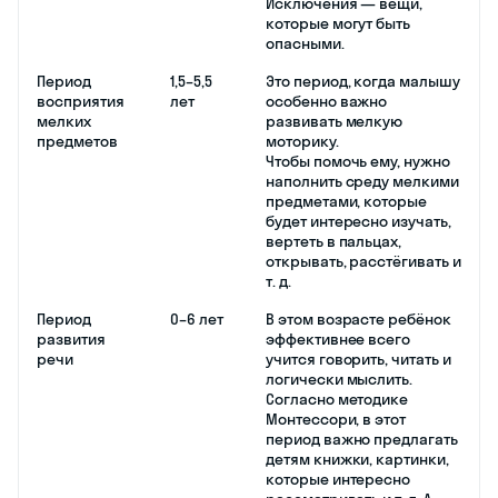
Исключения — вещи,
которые могут быть
опасными.
Период
1,5–5,5
Это период, когда малышу
восприятия
лет
особенно важно
мелких
развивать мелкую
предметов
моторику.
Чтобы помочь ему, нужно
наполнить среду мелкими
предметами, которые
будет интересно изучать,
вертеть в пальцах,
открывать, расстёгивать и
т. д.
Период
0–6 лет
В этом возрасте ребёнок
развития
эффективнее всего
речи
учится говорить, читать и
логически мыслить.
Согласно методике
Монтессори, в этот
период важно предлагать
детям книжки, картинки,
которые интересно