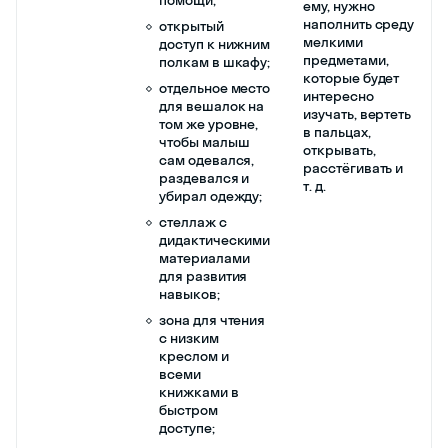
ему, нужно
наполнить среду
открытый
мелкими
доступ к нижним
предметами,
полкам в шкафу;
которые будет
отдельное место
интересно
для вешалок на
изучать, вертеть
том же уровне,
в пальцах,
чтобы малыш
открывать,
сам одевался,
расстёгивать и
раздевался и
т. д.
убирал одежду;
стеллаж с
дидактическими
материалами
для развития
навыков;
зона для чтения
с низким
креслом и
всеми
книжками в
быстром
доступе;