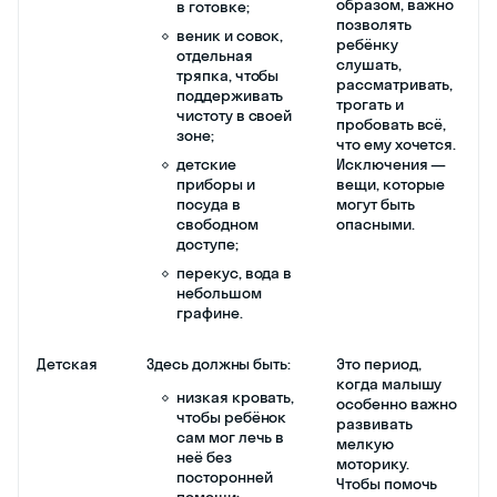
образом, важно
в готовке;
позволять
веник и совок,
ребёнку
отдельная
слушать,
тряпка, чтобы
рассматривать,
поддерживать
трогать и
чистоту в своей
пробовать всё,
зоне;
что ему хочется.
детские
Исключения —
приборы и
вещи, которые
посуда в
могут быть
свободном
опасными.
доступе;
перекус, вода в
небольшом
графине.
Детская
Здесь должны быть:
Это период,
когда малышу
низкая кровать,
особенно важно
чтобы ребёнок
развивать
сам мог лечь в
мелкую
неё без
моторику.
посторонней
Чтобы помочь
помощи;