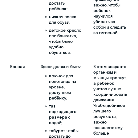
достать
важно, чтобы
ребёнок;
ребёнок
научился
низкая полка
убирать за
для обуви;
собой и следить
детское кресло
за гигиеной.
или банкетка,
чтобы было
удобно
обуваться.
Ванная
Здесь должны быть:
В этом возрасте
организм и
крючок для
мышцы крепнут,
полотенца на
а ребёнок
уровне,
учится лучше
доступном
координировать
ребёнку;
движения.
Чтобы добиться
таз
лучшего
подходящего
результата,
размера с
важно
водой;
позволять ему
табурет, чтобы
больше
достать до