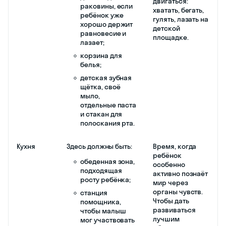
двигаться:
раковины, если
хватать, бегать,
ребёнок уже
гулять, лазать на
хорошо держит
детской
равновесие и
площадке.
лазает;
корзина для
белья;
детская зубная
щётка, своё
мыло,
отдельные паста
и стакан для
полоскания рта.
Кухня
Здесь должны быть:
Время, когда
ребёнок
обеденная зона,
особенно
подходящая
активно познаёт
росту ребёнка;
мир через
органы чувств.
станция
Чтобы дать
помощника,
развиваться
чтобы малыш
лучшим
мог участвовать