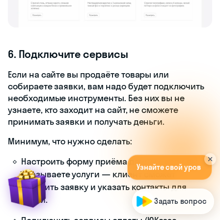
6. Подключите сервисы
Если на сайте вы продаёте товары или
собираете заявки, вам надо будет подключить
необходимые инструменты. Без них вы не
узнаете, кто заходит на сайт, не сможете
принимать заявки и получать деньги.
Минимум, что нужно сделать:
У
з
н
а
й
т
е
с
в
о
й
у
р
о
в
е
н
ь
з
н
а
н
и
й
Настроить форму приёма данных, если вы
б
е
с
п
л
а
т
н
о
!
А
п
о
п
р
о
м
о
|
оказываете услуги — клиент сможет
оставить заявку и указать контакты для
связи.
Задать вопрос