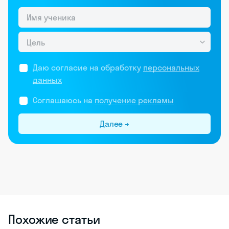
Цель
Даю согласие на обработку
персональных
данных
Соглашаюсь на
получение рекламы
Далее →
Похожие статьи