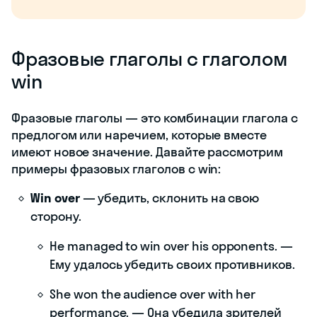
Фразовые глаголы с глаголом
win
Фразовые глаголы — это комбинации глагола с
предлогом или наречием, которые вместе
имеют новое значение. Давайте рассмотрим
примеры фразовых глаголов с win:
Win over
— убедить, склонить на свою
сторону.
He managed to win over his opponents. —
Ему удалось убедить своих противников.
She won the audience over with her
performance. — Она убедила зрителей