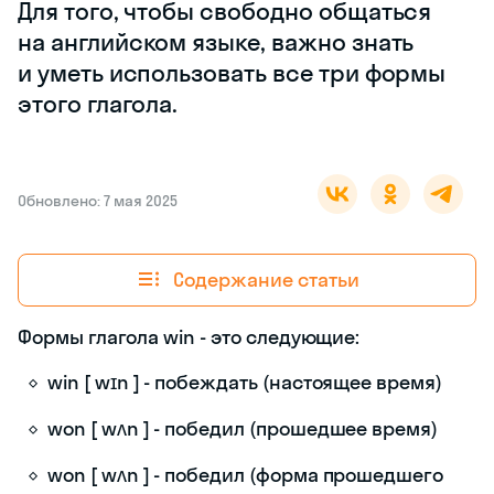
Для того, чтобы свободно общаться
на английском языке, важно знать
и уметь использовать все три формы
этого глагола.
Обновлено: 7 мая 2025
Содержание статьи
Формы глагола win - это следующие:
win [ wɪn ] - побеждать (настоящее время)
won [ wʌn ] - победил (прошедшее время)
won [ wʌn ] - победил (форма прошедшего