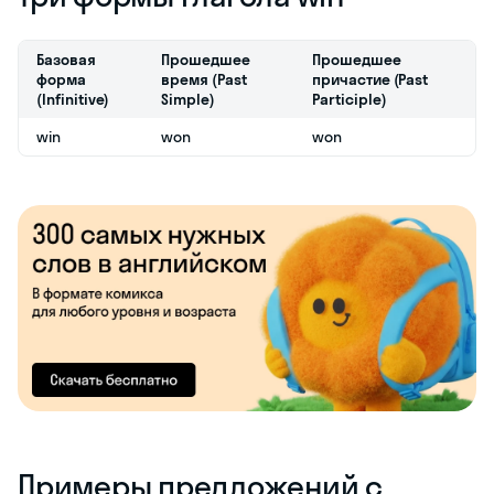
Базовая
Прошедшее
Прошедшее
форма
время (Past
причастие (Past
(Infinitive)
Simple)
Participle)
win
won
won
Примеры предложений с