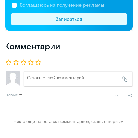
Соглашаюсь на
получение рекламы
Записаться
Комментарии
Новые
Никто ещё не оставил комментариев, станьте первым.