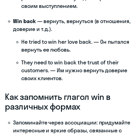
своим выступлением.
Win back
— вернуть, вернуться (в отношения,
доверие и т.д.).
He tried to win her love back. — Он пытался
вернуть ее любовь.
They need to win back the trust of their
customers. — Им нужно вернуть доверие
своих клиентов.
Как запомнить глагол win в
различных формах
Запоминайте через ассоциации: придумайте
интересные и яркие образы, связанные с