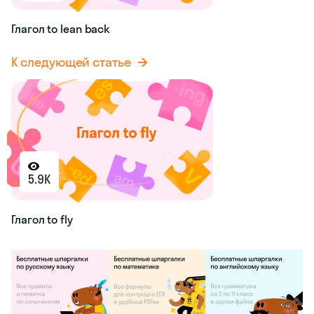
Глагол to lean back
К следующей статье
5.9K
Глагол to fly