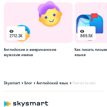
2712.3K
889.5K
Английские и американские
Как писать письм
мужские имена
языке
Skysmart
Блог
Английский язык
Глагол to win