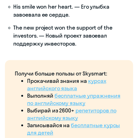
His smile won her heart. — Его улыбка
завоевала ее сердце.
The new project won the support of the
investors. — Новый проект завоевал
поддержку инвесторов.
Получи больше пользы от Skysmart:
Прокачивай знания на
курсах
английского языка
Выполняй
бесплатные упражнения
по английскому языку
Выбирай из 2600+
репетиторов по
английскому языку
Записывайся на
бесплатные курсы
для детей