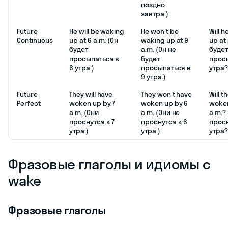
поздно
завтра.)
Future
He will be waking
He won't be
Will 
Continuous
up at 6 a.m. (Он
waking up at 9
up at 
будет
a.m. (Он не
будет
просыпаться в
будет
просы
6 утра.)
просыпаться в
утра?
9 утра.)
Future
They will have
They won't have
Will t
Perfect
woken up by 7
woken up by 6
woken
a.m. (Они
a.m. (Они не
a.m.?
проснутся к 7
проснутся к 6
просн
утра.)
утра.)
утра?
Фразовые глаголы и идиомы с
wake
Фразовые глаголы