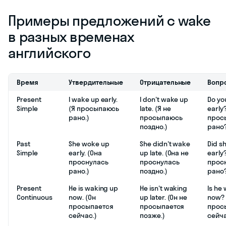
Примеры предложений с wake
в разных временах
английского
Время
Утвердительные
Отрицательные
Вопр
Present
I wake up early.
I don't wake up
Do yo
Simple
(Я просыпаюсь
late. (Я не
early
рано.)
просыпаюсь
прос
поздно.)
рано
Past
She woke up
She didn't wake
Did s
Simple
early. (Она
up late. (Она не
early
проснулась
проснулась
прос
рано.)
поздно.)
рано
Present
He is waking up
He isn't waking
Is he
Continuous
now. (Он
up later. (Он не
now? 
просыпается
просыпается
прос
сейчас.)
позже.)
сейч