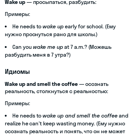
Wake up
— просыпаться, разбудить:
Примеры:
He needs to
wake up
early for school. (Ему
нужно проснуться рано для школы.)
Can you
wake me up
at 7 a.m.? (Можешь
разбудить меня в 7 утра?)
Идиомы
Wake up and smell the coffee
— осознать
реальность, столкнуться с реальностью:
Примеры:
He needs to
wake up and smell the coffee
and
realize he can't keep wasting money. (Ему нужно
осознать реальность и понять, что он не может