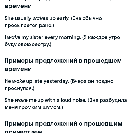
времени
She usually
wakes
up early. (Она обычно
просыпается рано.)
I
wake
my sister every morning. (Я каждое утро
буду свою сестру.)
Примеры предложений в прошедшем
времени
He
woke
up late yesterday. (Вчера он поздно
проснулся.)
She
woke
me up with a loud noise. (Она разбудила
меня громким шумом.)
Примеры предложений с прошедшим
причастием