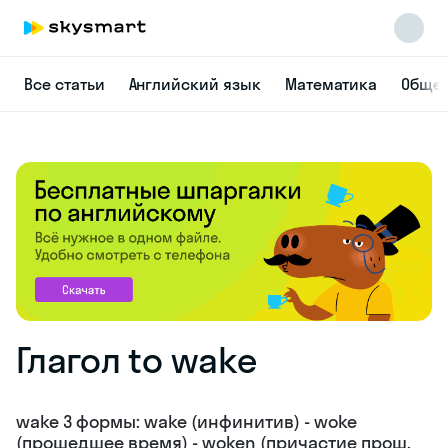
Все статьи
Английский язык
Математика
Общес
Skysmart Chat
online
Глагол to wake
wake 3 формы: wake (инфинитив) - woke
(прошедшее время) - woken (причастие прош.