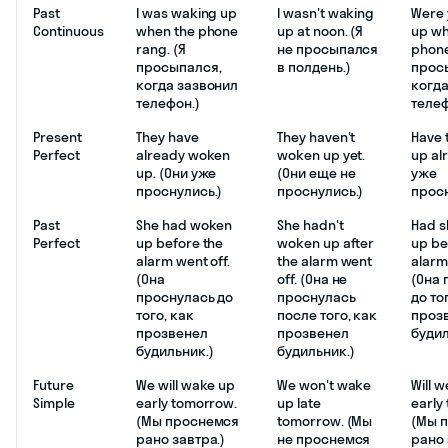
Past
I was waking up
I wasn't waking
Were 
Continuous
when the phone
up at noon. (Я
up wh
rang. (Я
не просыпался
phone
просыпался,
в полдень.)
прос
когда зазвонил
когда
телефон.)
теле
Present
They have
They haven't
Have 
Perfect
already woken
woken up yet.
up al
up. (Они уже
(Они еще не
уже
проснулись.)
проснулись.)
прос
Past
She had woken
She hadn't
Had 
Perfect
up before the
woken up after
up be
alarm went off.
the alarm went
alarm
(Она
off. (Она не
(Она 
проснулась до
проснулась
до то
того, как
после того, как
проз
прозвенел
прозвенел
буди
будильник.)
будильник.)
Future
We will wake up
We won't wake
Will 
Simple
early tomorrow.
up late
early
(Мы проснемся
tomorrow. (Мы
(Мы 
рано завтра.)
не проснемся
рано 