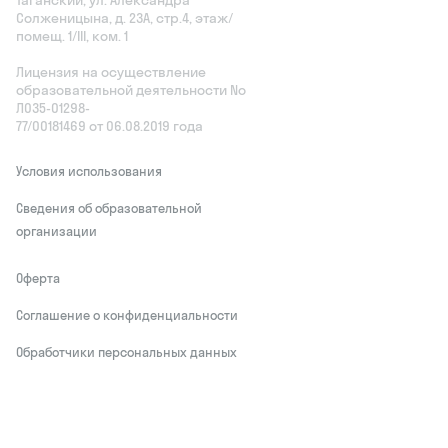
Солженицына, д. 23А, стр.4, этаж/
помещ. 1/III, ком. 1
Лицензия на осуществление
образовательной деятельности No
Л035‑01298-
77/00181469 от 06.08.2019 года
Условия использования
Сведения об образовательной
организации
Оферта
Соглашение о конфиденциальности
Обработчики персональных данных
This site is protected by reCAPTCHA and
the Google
Privacy Policy
and Terms of
Service apply