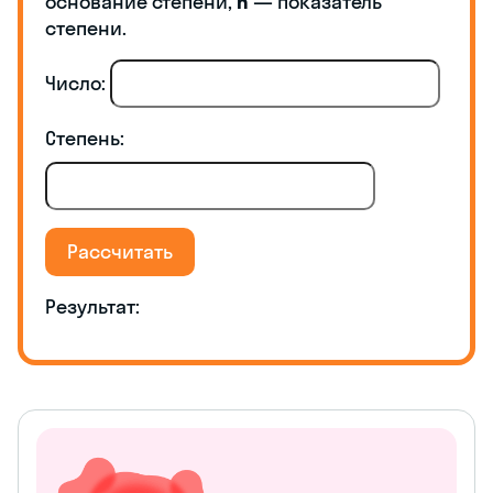
основание степени,
n
— показатель
степени.
Число:
Степень:
Рассчитать
Результат: