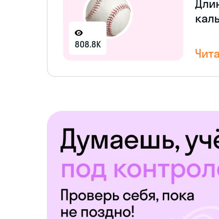
Дли
кал
808.8K
Чита