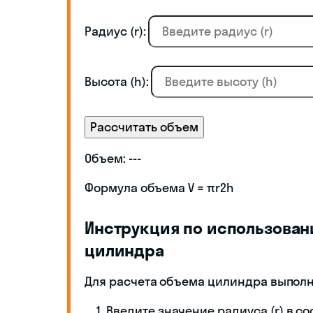
Радиус (r):
Высота (h):
Рассчитать объем
Объем:
---
Формула объема V = πr2h
Инструкция по использован
цилиндра
Для расчета объема цилиндра выпол
Введите значение радиуса (r) в с