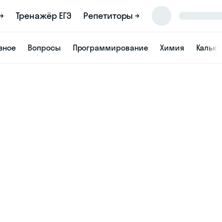
→
Тренажёр ЕГЭ
Репетиторы →
зное
Вопросы
Программирование
Химия
Кальк