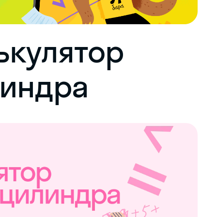
ькулятор
линдра