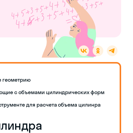
е геометрию
ающие с объемами цилиндрических форм
струменте для расчета объема цилинра
илиндра