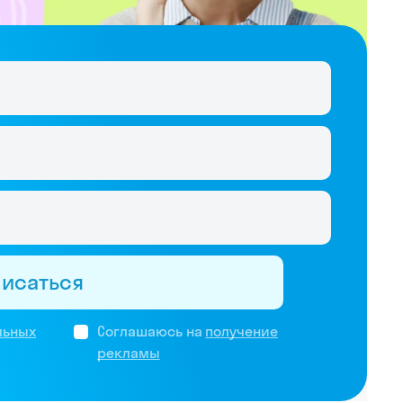
писаться
льных
Соглашаюсь на
получение
рекламы