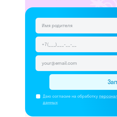
За
Даю согласие на обработку
персона
данных