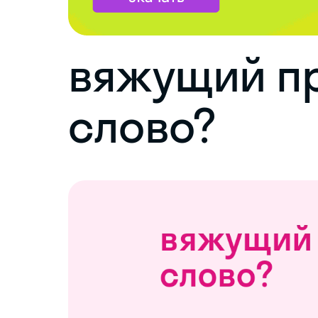
вяжущий п
слово?