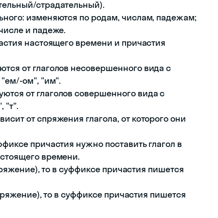
тельный/страдательный).
ьного: изменяются по родам, числам, падежам;
числе и падеже.
частия настоящего времени и причастия
ются от глаголов несовершенного вида с
ем/-ом", "им".
ются от глаголов совершенного вида с
 "т".
исит от спряжения глагола, от которого они
ффиксе причастия нужно поставить глагол в
астоящего времени.
спряжение), то в суффиксе причастия пишется
 спряжение), то в суффиксе причастия пишется