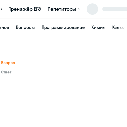
→
Тренажёр ЕГЭ
Репетиторы →
зное
Вопросы
Программирование
Химия
Кальк
Вопрос
Ответ