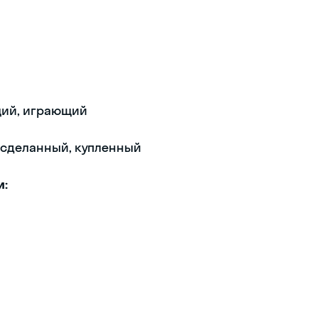
щий, играющий
 сделанный, купленный
и: