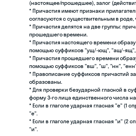
(настоящее/прошедшее), залог (действи
* Причастия имеют признаки прилагател
согласуются с существительным в роде, 
* Причастия делятся на две группы: при
прошедшего времени.
* Причастия настоящего времени образу
помощью суффиксов "ущ/-ющ", "ащ/-ящ", "
* Причастия прошедшего времени образу
помощью суффиксов "вш", "ш", "нн", "енн",
* Правописание суффиксов причастий зав
образованы.
* Для проверки безударной гласной в су
форму 3-го лица единственного числа н
* Если в глаголе ударная гласная "е" (1 
"е".
* Если в глаголе ударная гласная "и" (2
"и".