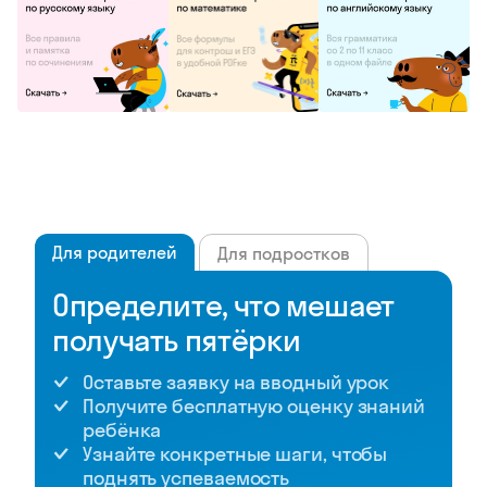
Для родителей
Для подростков
Определите, что мешает
получать пятёрки
Оставьте заявку на вводный урок
Получите бесплатную оценку знаний
ребёнка
Узнайте конкретные шаги, чтобы
поднять успеваемость