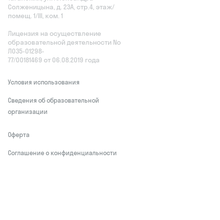
Солженицына, д. 23А, стр.4, этаж/
помещ. 1/III, ком. 1
Лицензия на осуществление
образовательной деятельности No
Л035‑01298-
77/00181469 от 06.08.2019 года
Условия использования
Сведения об образовательной
организации
Оферта
Соглашение о конфиденциальности
Обработчики персональных данных
This site is protected by reCAPTCHA and
the Google
Privacy Policy
and Terms of
Service apply