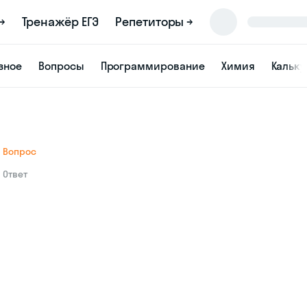
→
Тренажёр ЕГЭ
Репетиторы →
зное
Вопросы
Программирование
Химия
Кальк
Вопрос
Ответ