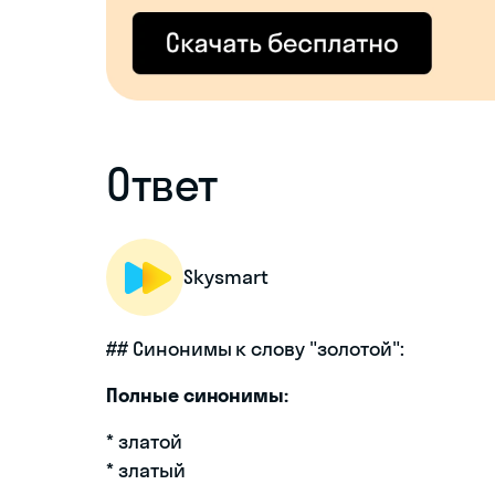
Ответ
Skysmart
## Синонимы к слову "золотой":
Полные синонимы:
* златой
* златый