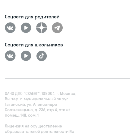
Соцсети для родителей
Соцсети для школьников
ОАНО ДПО "СКАЕНГ", 109004, г. Москва,
Вн. тер. г. муниципальный округ
Таганский, ул. Александра
Солженицына, д. 23А, стр.4, этаж/
помещ. 1/III, ком. 1
Лицензия на осуществление
образовательной деятельности No