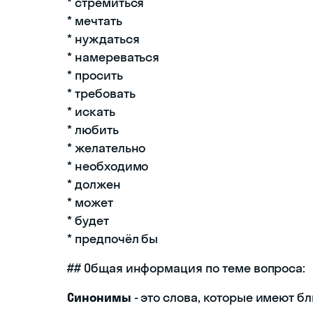
* стремиться
* мечтать
* нуждаться
* намереваться
* просить
* требовать
* искать
* любить
* желательно
* необходимо
* должен
* может
* будет
* предпочёл бы
## Общая информация по теме вопроса:
Синонимы
- это слова, которые имеют б