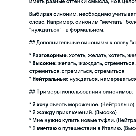
иметь разные оттенки смысла, но в цело
Выбирая синоним, необходимо учитывать
слово. Например, синоним "мечтать" бол
"нуждаться" - в формальном.
## Дополнительные синонимы к слову "хо
*
Разговорные:
хотеть, желать, хотеть, же
*
Высокие:
желать, жаждать, стремиться,
стремиться, стремиться, стремиться
*
Нейтральные:
нуждаться, намереваться,
## Примеры использования синонимов:
* Я
хочу
съесть мороженое. (Нейтрально)
* Я
жажду
приключений. (Высоко)
* Мне
нужно
купить новые туфли. (Нейтр
* Я
мечтаю
о путешествии в Италию. (Выс