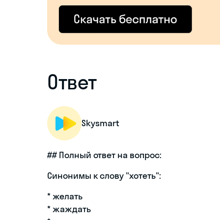
Ответ
Skysmart
## Полный ответ на вопрос:
Синонимы к слову "хотеть":
* желать
* жаждать