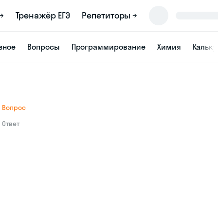
→
Тренажёр ЕГЭ
Репетиторы →
зное
Вопросы
Программирование
Химия
Кальк
Вопрос
Ответ