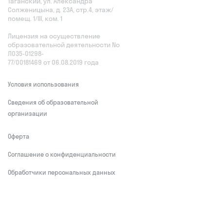
Таганский, ул. Александра
Солженицына, д. 23А, стр.4, этаж/
помещ. 1/III, ком. 1
Лицензия на осуществление
образовательной деятельности No
Л035‑01298-
77/00181469 от 06.08.2019 года
Условия использования
Сведения об образовательной
организации
Оферта
Соглашение о конфиденциальности
Обработчики персональных данных
This site is protected by reCAPTCHA and
the Google
Privacy Policy
and Terms of
Service apply