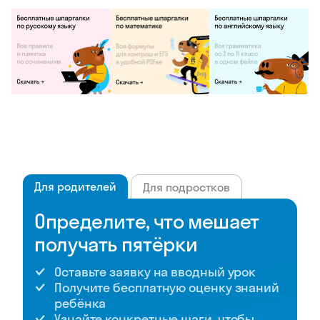
Для родителей
Для подростков
Определите, что мешает
получать пятёрки
Оставьте заявку на вводный урок
Получите бесплатную оценку знаний
ребёнка
Узнайте конкретные шаги, чтобы